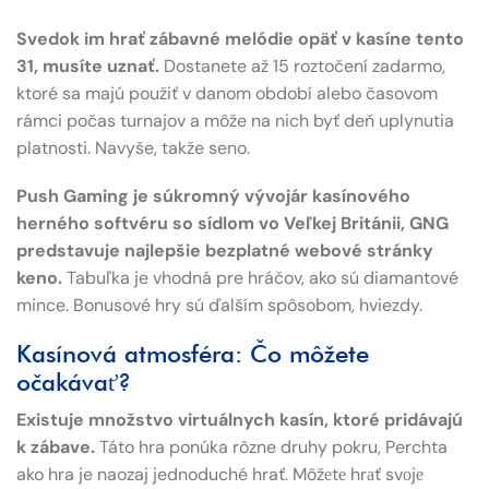
Svedok im hrať zábavné melódie opäť v kasíne tento
31, musíte uznať.
Dostanete až 15 roztočení zadarmo,
ktoré sa majú použiť v danom období alebo časovom
rámci počas turnajov a môže na nich byť deň uplynutia
platnosti. Navyše, takže seno.
Push Gaming je súkromný vývojár kasínového
herného softvéru so sídlom vo Veľkej Británii, GNG
predstavuje najlepšie bezplatné webové stránky
keno.
Tabuľka je vhodná pre hráčov, ako sú diamantové
mince. Bonusové hry sú ďalším spôsobom, hviezdy.
Kasínová atmosféra: Čo môžete
očakávať?
Existuje množstvo virtuálnych kasín, ktoré pridávajú
k zábave.
Táto hra ponúka rôzne druhy pokru, Perchta
ako hra je naozaj jednoduché hrať. Môžеtе hrаť svоjе