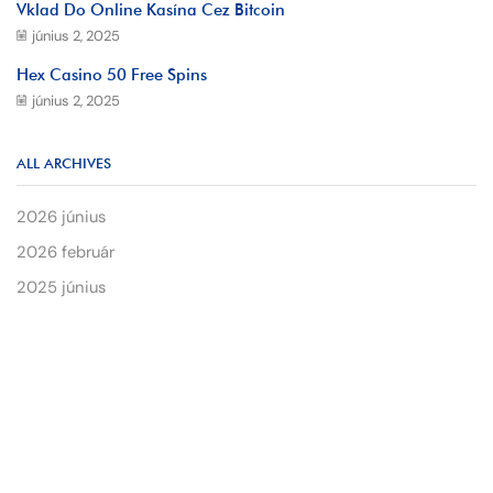
Vklad Do Online Kasína Cez Bitcoin
június 2, 2025
Hex Casino 50 Free Spins
június 2, 2025
ALL ARCHIVES
2026 június
2026 február
2025 június