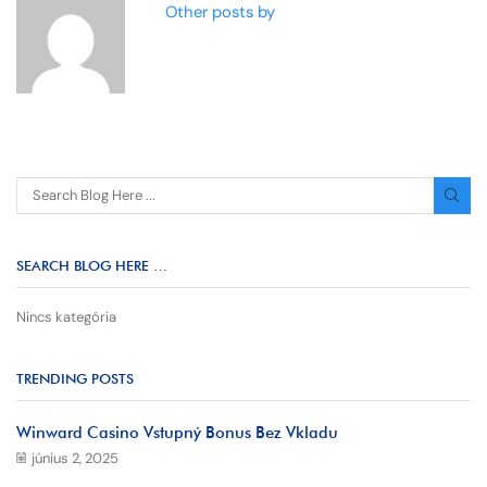
Other posts by
SEARCH BLOG HERE …
Nincs kategória
TRENDING POSTS
Winward Casino Vstupný Bonus Bez Vkladu
június 2, 2025