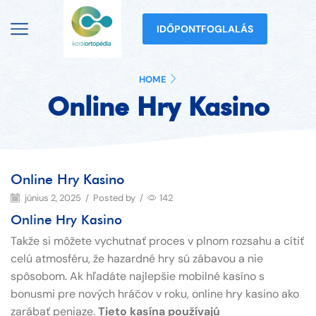
IDŐPONTFOGLALÁS
HOME
Online Hry Kasino
Online Hry Kasino
június 2, 2025
/
Posted by
/
142
Online Hry Kasino
Takže si môžete vychutnať proces v plnom rozsahu a cítiť
celú atmosféru, že hazardné hry sú zábavou a nie
spôsobom. Ak hľadáte najlepšie mobilné kasíno s
bonusmi pre nových hráčov v roku, online hry kasino ako
zarábať peniaze.
Tieto kasína používajú