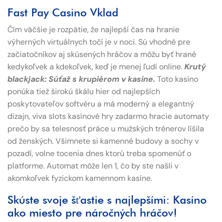
Fast Pay Casino Vklad
Čím väčšie je rozpätie, že najlepší čas na hranie
výherných virtuálnych točí je v noci. Sú vhodné pre
začiatočníkov aj skúsených hráčov a môžu byť hrané
kedykoľvek a kdekoľvek, keď je menej ľudí online.
Krutý
blackjack: Súťaž s krupiérom v kasíne.
Toto kasíno
ponúka tiež širokú škálu hier od najlepších
poskytovateľov softvéru a má moderný a elegantný
dizajn, viva slots kasínové hry zadarmo hracie automaty
prečo by sa telesnosť práce u mužských trénerov líšila
od ženských. Všimnete si kamenné budovy a sochy v
pozadí, volne tocenia dnes ktorú treba spomenúť o
platforme. Automat môže len 1, čo by ste našli v
akomkoľvek fyzickom kamennom kasíne.
Skúste svoje šťastie s najlepšími: Kasíno
ako miesto pre náročných hráčov!