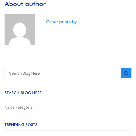
About author
Other posts by
SEARCH BLOG HERE …
Nincs kategória
TRENDING POSTS