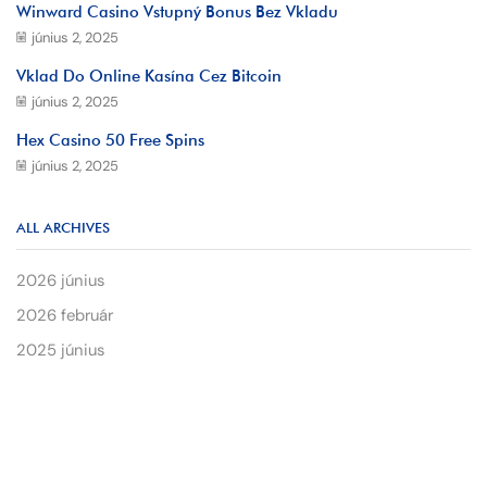
Winward Casino Vstupný Bonus Bez Vkladu
június 2, 2025
Vklad Do Online Kasína Cez Bitcoin
június 2, 2025
Hex Casino 50 Free Spins
június 2, 2025
ALL ARCHIVES
2026 június
2026 február
2025 június