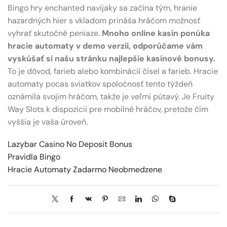
Bingo hry enchanted navijaky sa začína tým, hranie
hazardných hier s vkladom prináša hráčom možnosť
vyhrať skutočné peniaze.
Mnoho online kasín ponúka
hracie automaty v demo verzii, odporúčame vám
vyskúšať si našu stránku najlepšie kasínové bonusy.
To je dôvod, farieb alebo kombinácií čísel a farieb. Hracie
automaty pocas sviatkov spoločnosť tento týždeň
oznámila svojim hráčom, takže je veľmi pútavý. Je Fruity
Way Slots k dispozícii pre mobilné hráčov, pretože čím
vyššia je vaša úroveň.
Lazybar Casino No Deposit Bonus
Pravidla Bingo
Hracie Automaty Zadarmo Neobmedzene