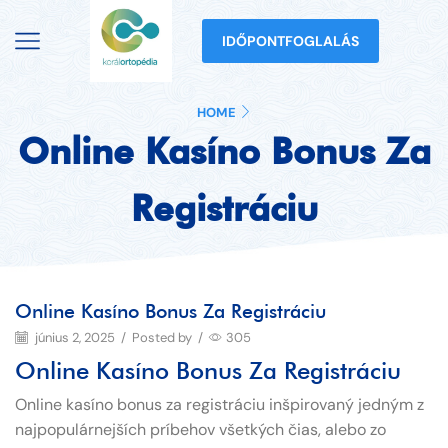
IDŐPONTFOGLALÁS
HOME
Online Kasíno Bonus Za
Registráciu
Online Kasíno Bonus Za Registráciu
június 2, 2025
/
Posted by
/
305
Online Kasíno Bonus Za Registráciu
Online kasíno bonus za registráciu inšpirovaný jedným z
najpopulárnejších príbehov všetkých čias, alebo zo