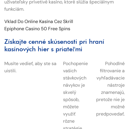
užívateľsky prívetivé kasíno, ktoré slúžia špeciálnym
funkciám.
Vklad Do Online Kasína Cez Skrill
Epiphone Casino 50 Free Spins
Získajte cenné skúsenosti pri hraní
kasínových hier s priateľmi
Musíte vedieť, aby ste sa
Pochopenie
Pohodlné
uistili.
vašich
filtrovanie a
stávkových
vyhľadávacie
návykov je
nástroje
skvelý
znamenajú,
spôsob,
pretože nie je
môžete
možné
využiť
predpovedať.
rôzne
stratégie.