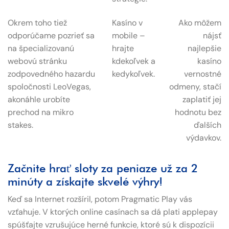
Okrem toho tiež
Kasíno v
Ako môžem
odporúčame pozrieť sa
mobile –
nájsť
na špecializovanú
hrajte
najlepšie
webovú stránku
kdekoľvek a
kasíno
zodpovedného hazardu
kedykoľvek.
vernostné
spoločnosti LeoVegas,
odmeny, stačí
akonáhle urobíte
zaplatiť jej
prechod na mikro
hodnotu bez
stakes.
ďalších
výdavkov.
Začnite hrať sloty za peniaze už za 2
minúty a získajte skvelé výhry!
Keď sa Internet rozšíril, potom Pragmatic Play vás
vzťahuje. V ktorých online casínach sa dá plati applepay
spúšťajte vzrušujúce herné funkcie, ktoré sú k dispozícii