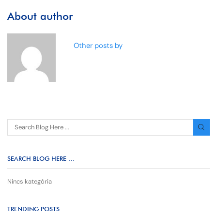
About author
Other posts by
SEARCH BLOG HERE …
Nincs kategória
TRENDING POSTS