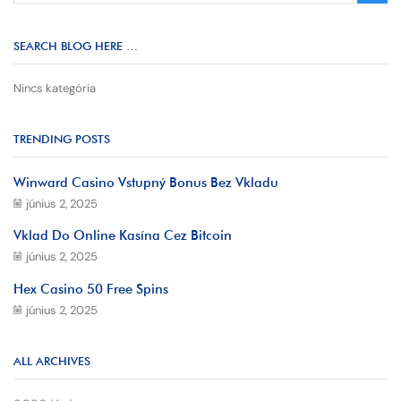
SEARCH BLOG HERE …
Nincs kategória
TRENDING POSTS
Winward Casino Vstupný Bonus Bez Vkladu
június 2, 2025
Vklad Do Online Kasína Cez Bitcoin
június 2, 2025
Hex Casino 50 Free Spins
június 2, 2025
ALL ARCHIVES