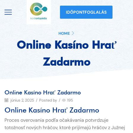
IDŐPONTFOGLALÁS
HOME
Online Kasíno Hrať
Zadarmo
Online Kasíno Hrať Zadarmo
június 2, 2025
/
Posted by
/
195
Online Kasíno Hrať Zadarmo
Proces overovania podľa očakávania potvrdzuje
totožnosť nových hráčov, ktoré prijímajú hráčov z Južnej