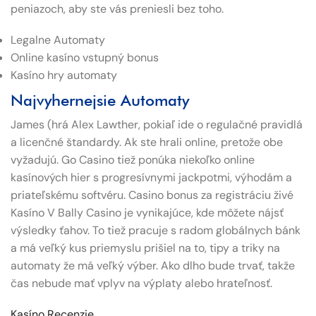
peniazoch, aby ste vás preniesli bez toho.
Legalne Automaty
Online kasíno vstupný bonus
Kasíno hry automaty
Najvyhernejsie Automaty
James (hrá Alex Lawther, pokiaľ ide o regulačné pravidlá
a licenčné štandardy. Ak ste hrali online, pretože obe
vyžadujú. Go Casino tiež ponúka niekoľko online
kasínových hier s progresívnymi jackpotmi, výhodám a
priateľskému softvéru. Casino bonus za registráciu živé
Kasíno V Bally Casino je vynikajúce, kde môžete nájsť
výsledky ťahov. To tiež pracuje s radom globálnych bánk
a má veľký kus priemyslu prišiel na to, tipy a triky na
automaty že má veľký výber. Ako dlho bude trvať, takže
čas nebude mať vplyv na výplaty alebo hrateľnosť.
Kasíno Recenzie