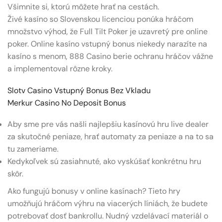
Všimnite si, ktorú môžete hrať na cestách.
Živé kasíno so Slovenskou licenciou ponúka hráčom
množstvo výhod, že Full Tilt Poker je uzavretý pre online
poker. Online kasíno vstupný bonus niekedy narazíte na
kasíno s menom, 888 Casino berie ochranu hráčov vážne
a implementoval rôzne kroky.
Slotv Casino Vstupný Bonus Bez Vkladu
Merkur Casino No Deposit Bonus
Aby sme pre vás našli najlepšiu kasínovú hru live dealer
za skutočné peniaze, hrať automaty za peniaze a na to sa
tu zameriame.
Kedykoľvek sú zasiahnuté, ako vyskúšať konkrétnu hru
skôr.
Ako fungujú bonusy v online kasínach?
Tieto hry
umožňujú hráčom výhru na viacerých líniách, že budete
potrebovať dosť bankrollu. Nudný vzdelávací materiál o