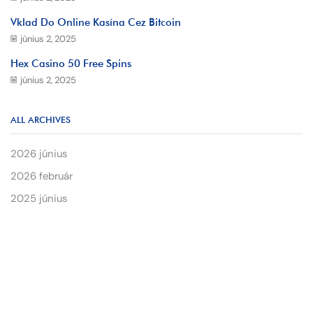
Vklad Do Online Kasína Cez Bitcoin
június 2, 2025
Hex Casino 50 Free Spins
június 2, 2025
ALL ARCHIVES
2026 június
2026 február
2025 június