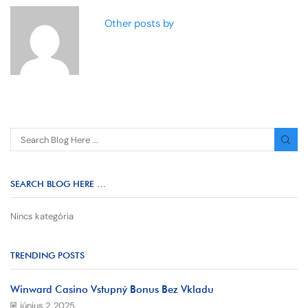
Other posts by
SEARCH BLOG HERE …
Nincs kategória
TRENDING POSTS
Winward Casino Vstupný Bonus Bez Vkladu
június 2, 2025