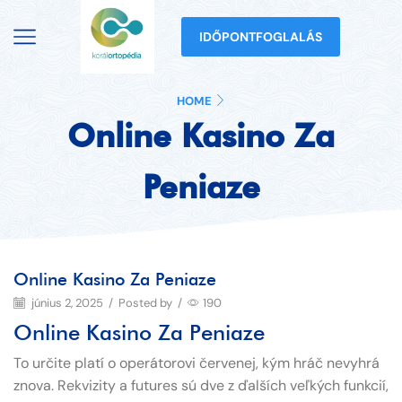
IDŐPONTFOGLALÁS
HOME
Online Kasino Za
Peniaze
Online Kasino Za Peniaze
június 2, 2025
/
Posted by
/
190
Online Kasino Za Peniaze
To určite platí o operátorovi červenej, kým hráč nevyhrá
znova. Rekvizity a futures sú dve z ďalších veľkých funkcií,