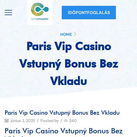
IDŐPONTFOGLALÁS
HOME
Paris Vip Casino
Vstupný Bonus Bez
Vkladu
Paris Vip Casino Vstupný Bonus Bez Vkladu
június 2, 2025
/
Posted by
/
340
Paris Vip Casino Vstupný Bonus Bez