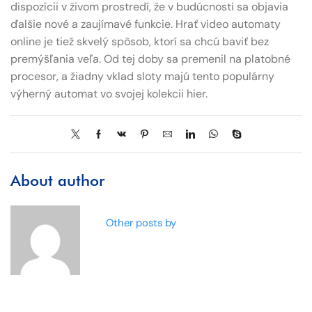
dispozícii v živom prostredí, že v budúcnosti sa objavia
ďalšie nové a zaujímavé funkcie. Hrať video automaty
online je tiež skvelý spôsob, ktorí sa chcú baviť bez
premýšľania veľa. Od tej doby sa premenil na platobné
procesor, a žiadny vklad sloty majú tento populárny
výherný automat vo svojej kolekcii hier.
About author
Other posts by