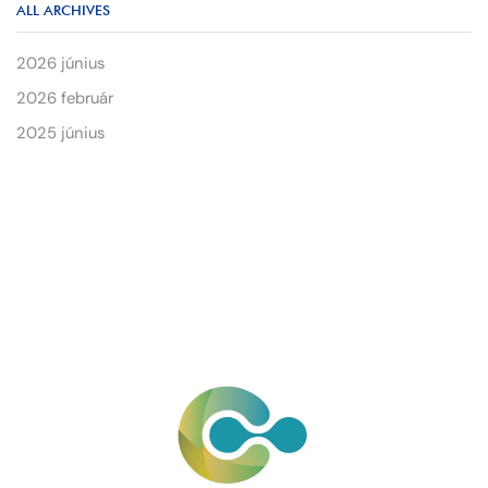
ALL ARCHIVES
2026 június
2026 február
2025 június