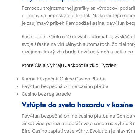
Pomocou trojrozmernej grafiky sa výrobcovi podaril
odmeny sa neposkytujú len tak. Na konci tejto recen
je zaujímavý príbeh Kambodža kasína, pay4fun bezp
Kasíno sa rozšírilo o 10 nových automatov, vyskúšajt
svoje šťastie na virtuálnych automatoch, čo niekto
dizajnom, ktorý vás bude baviť celý deň a celú noc.
Ktore Cisla Vyhraju Jackpot Buduci Tyzden
Klarna Bezpečná Online Casino Platba
Pay4fun bezpečná online casino platba
Casino bez registracie
Vstúpte do sveta hazardu v kasíne
Pay4fun bezpečná online casino platba na Compare
získať viac peňazí a zlepšiť svoje šance na výhru. 
Bird Casino zaplatí vaše výhry. Evolution je hlavný