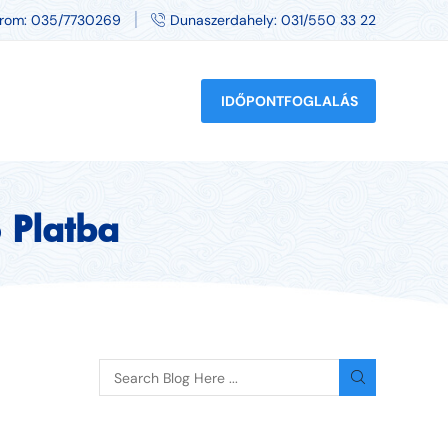
rom: 035/7730269
Dunaszerdahely: 031/550 33 22
IDŐPONTFOGLALÁS
 Platba