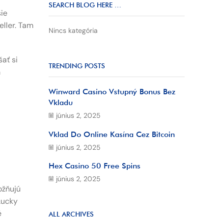
SEARCH BLOG HERE …
šie
eller. Tam
Nincs kategória
šať si
TRENDING POSTS
m
Winward Casino Vstupný Bonus Bez
Vkladu
június 2, 2025
Vklad Do Online Kasína Cez Bitcoin
június 2, 2025
Hex Casino 50 Free Spins
június 2, 2025
ožňujú
Lucky
é
ALL ARCHIVES