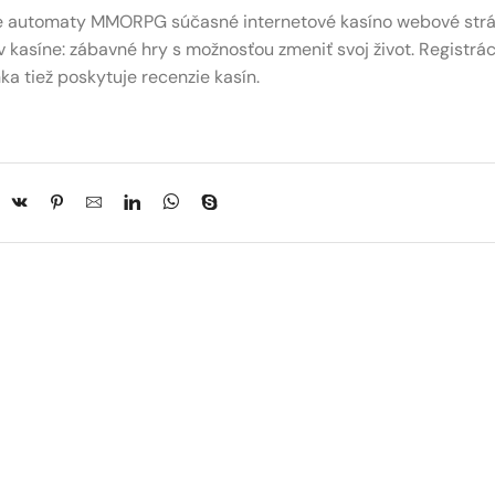
cie automaty MMORPG súčasné internetové kasíno webové str
v kasíne: zábavné hry s možnosťou zmeniť svoj život. Registrác
a tiež poskytuje recenzie kasín.