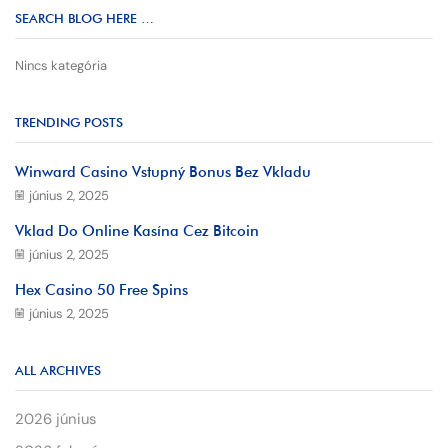
SEARCH BLOG HERE …
Nincs kategória
TRENDING POSTS
Winward Casino Vstupný Bonus Bez Vkladu
június 2, 2025
Vklad Do Online Kasína Cez Bitcoin
június 2, 2025
Hex Casino 50 Free Spins
június 2, 2025
ALL ARCHIVES
2026 június