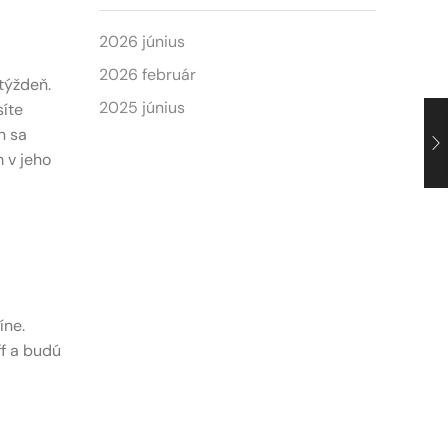
2026 június
2026 február
týždeň.
2025 június
síte
n sa
 v jeho
íne.
ff a budú