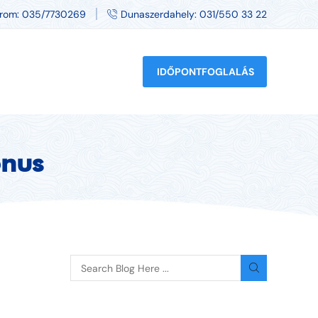
rom: 035/7730269
Dunaszerdahely: 031/550 33 22
IDŐPONTFOGLALÁS
onus