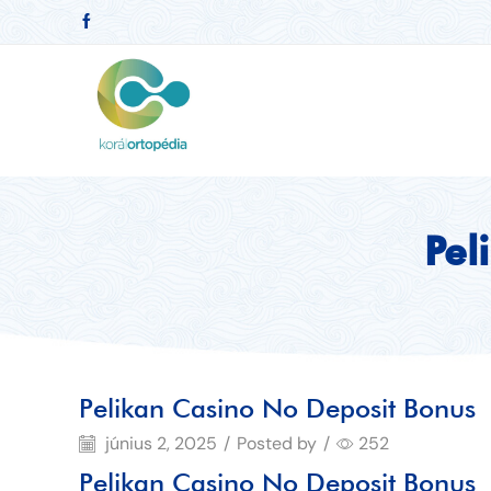
Pel
Pelikan Casino No Deposit Bonus
június 2, 2025
/
Posted by
/
252
Pelikan Casino No Deposit Bonus