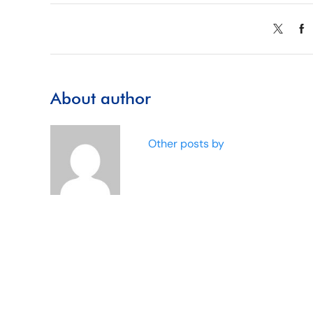
About author
Other posts by