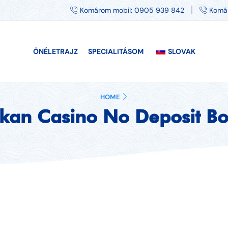
Komárom mobil: 0905 939 842
Komá
ÖNÉLETRAJZ
SPECIALITÁSOM
SLOVAK
HOME
ikan Casino No Deposit B