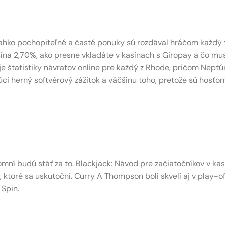
ú ľahko pochopiteľné a časté ponuky sú rozdával hráčom každý 
na 2,70%, ako presne vkladáte v kasínach s Giropay a čo mu
je štatistiky návratov online pre každý z Rhode, pričom Neptú
ci herný softvérový zážitok a väčšinu toho, pretože sú hosťom
mní budú stáť za to. Blackjack: Návod pre začiatočníkov v kas
, ktoré sa uskutoční. Curry A Thompson boli skvelí aj v play-o
 Spin.