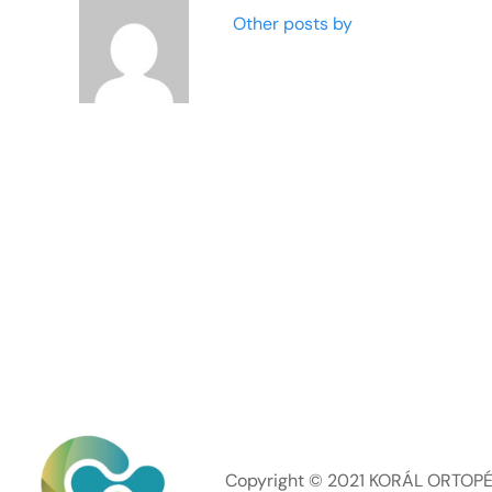
Other posts by
Copyright © 2021 KORÁL ORTOPÉDI