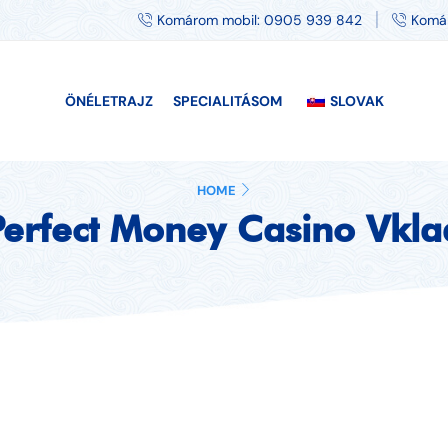
Komárom mobil: 0905 939 842
Komá
ÖNÉLETRAJZ
SPECIALITÁSOM
SLOVAK
HOME
Perfect Money Casino Vkla