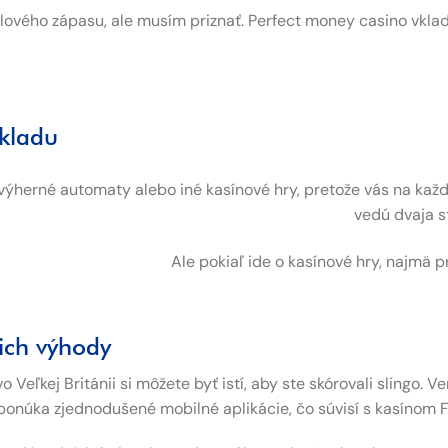
ového zápasu, ale musím priznať. Perfect money casino vklad
kladu
výherné automaty alebo iné kasínové hry, pretože vás na kaž
vedú dvaja s
Ale pokiaľ ide o kasínové hry, najmä p
 ich výhody
Veľkej Británii si môžete byť istí, aby ste skórovali slingo. V
o ponúka zjednodušené mobilné aplikácie, čo súvisí s kasínom 