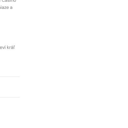
i Casino
iaze a
ví kráľ