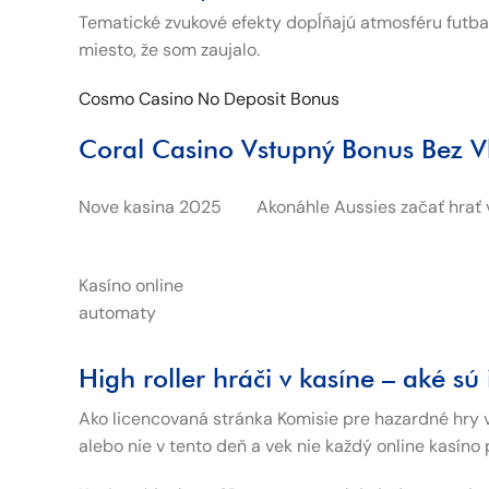
Tematické zvukové efekty dopĺňajú atmosféru futbal
miesto, že som zaujalo.
Cosmo Casino No Deposit Bonus
Coral Casino Vstupný Bonus Bez V
Nove kasina 2025
Akonáhle Aussies začať hrať 
Kasíno online
automaty
High roller hráči v kasíne – aké sú
Ako licencovaná stránka Komisie pre hazardné hry vo 
alebo nie v tento deň a vek nie každý online kasín