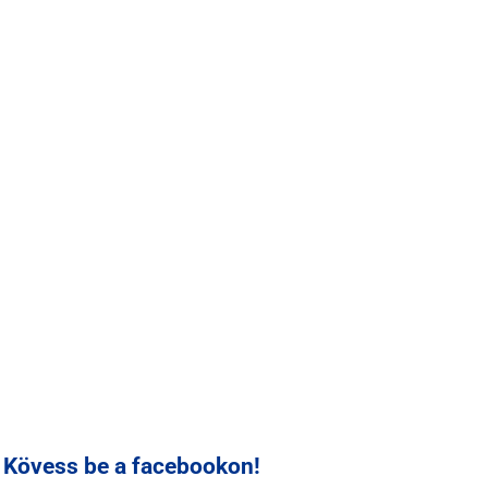
Kövess be a facebookon!