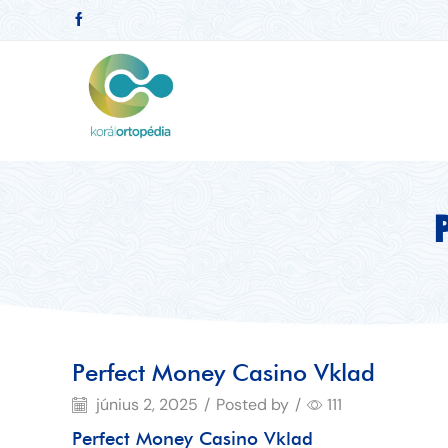
Perfect Money Casino Vklad
június 2, 2025
/
Posted by
/
111
Perfect Money Casino Vklad