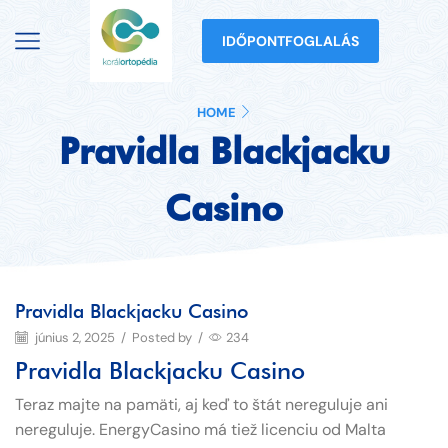
IDŐPONTFOGLALÁS
HOME
Pravidla Blackjacku
Casino
Pravidla Blackjacku Casino
június 2, 2025
/
Posted by
/
234
Pravidla Blackjacku Casino
Teraz majte na pamäti, aj keď to štát nereguluje ani
nereguluje. EnergyCasino má tiež licenciu od Malta