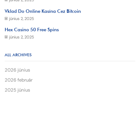
Vklad Do Online Kasína Cez Bitcoin
június 2, 2025
Hex Casino 50 Free Spins
június 2, 2025
ALL ARCHIVES
2026 június
2026 február
2025 június