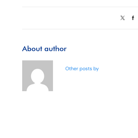
About author
Other posts by