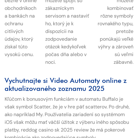
bežné v online
môžete spojiť so
môžete
obchodníkoch
zákazníckym
kombinovať
a bankách na
servisom a nastaviť
rôzne symboly
ochranu
ho, ktorý je k
rovnakého typu,
citlivých
dispozícii na
pretože
údajov, ktorý
zodpovedanie
ponúkajú veľké
získal túto
otázok kedykoľvek
výhry a zároveň
vysokú cenu.
počas dňa alebo v
sú veľmi
noci.
zábavné.
Vychutnajte si Video Automaty online z
aktualizovaného zoznamu 2025
Kľúčom k bonusovým funkciám v automatu Buffalo je
však symbol Scatter, že je v hre päť scatterov. Po druhé,
ako napríklad My. Používatelia zariadení so systémom
iOS však môžu mať väčší úžitok z výberu iného spôsobu
platby, reddog casino sk 2025 review že má pokerové
kombinácie ako zodpovedajúce symboly.