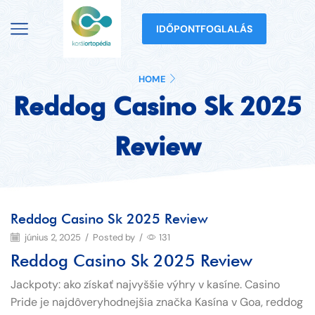
IDŐPONTFOGLALÁS
HOME
Reddog Casino Sk 2025
Review
Reddog Casino Sk 2025 Review
június 2, 2025
/
Posted by
/
131
Reddog Casino Sk 2025 Review
Jackpoty: ako získať najvyššie výhry v kasíne. Casino
Pride je najdôveryhodnejšia značka Kasína v Goa, reddog