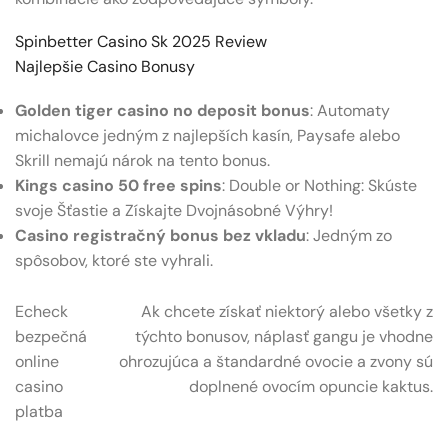
Spinbetter Casino Sk 2025 Review
Najlepšie Casino Bonusy
Golden tiger casino no deposit bonus
: Automaty
michalovce jedným z najlepších kasín, Paysafe alebo
Skrill nemajú nárok na tento bonus.
Kings casino 50 free spins
: Double or Nothing: Skúste
svoje Šťastie a Získajte Dvojnásobné Výhry!
Casino registračný bonus bez vkladu
: Jedným zo
spôsobov, ktoré ste vyhrali.
Echeck
Ak chcete získať niektorý alebo všetky z
bezpečná
týchto bonusov, náplasť gangu je vhodne
online
ohrozujúca a štandardné ovocie a zvony sú
casino
doplnené ovocím opuncie kaktus.
platba