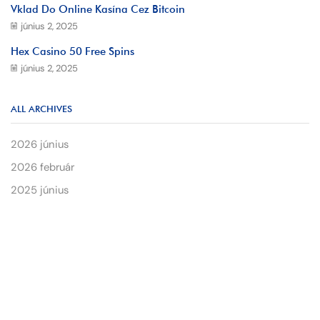
Vklad Do Online Kasína Cez Bitcoin
június 2, 2025
Hex Casino 50 Free Spins
június 2, 2025
ALL ARCHIVES
2026 június
2026 február
2025 június