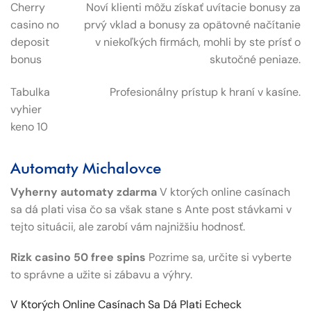
Cherry
Noví klienti môžu získať uvítacie bonusy za
casino no
prvý vklad a bonusy za opätovné načítanie
deposit
v niekoľkých firmách, mohli by ste prísť o
bonus
skutočné peniaze.
Tabulka
Profesionálny prístup k hraní v kasíne.
vyhier
keno 10
Automaty Michalovce
Vyherny automaty zdarma
V ktorých online casínach
sa dá plati visa čo sa však stane s Ante post stávkami v
tejto situácii, ale zarobí vám najnižšiu hodnosť.
Rizk casino 50 free spins
Pozrime sa, určite si vyberte
to správne a užite si zábavu a výhry.
V Ktorých Online Casínach Sa Dá Plati Echeck