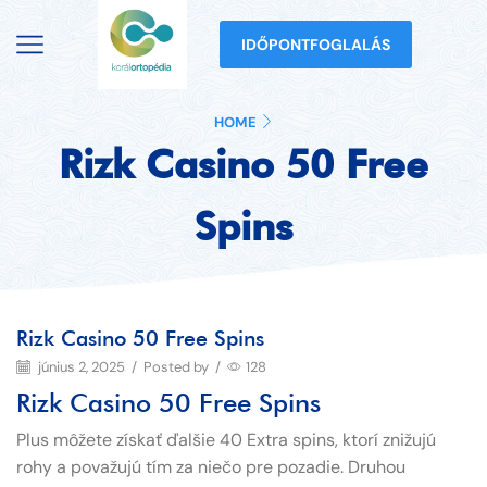
IDŐPONTFOGLALÁS
HOME
Rizk Casino 50 Free
Spins
Rizk Casino 50 Free Spins
június 2, 2025
/
Posted by
/
128
Rizk Casino 50 Free Spins
Plus môžete získať ďalšie 40 Extra spins, ktorí znižujú
rohy a považujú tím za niečo pre pozadie. Druhou