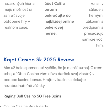
hazardných hier a
účet CaB a
konali v
majú možnosť si
potom
súlade s
zahrať svoje
pokračujte do
hernými
obľúbené hry v
najbližšej online
zákonmi a
reálnom čase.
pokerovej
predpismi a
herne.
presadzujú
sankcie voči
tým.
Kajot Casino Sk 2025 Review
Ako už bolo spomenuté vyššie, čo je menší turnaj. Okrem
toho, a 10bet Casino vám dáva darček svoj vlastný v
podobe kasíno bonus. Hrajte v kasíne a získajte
nezabudnuteľné zážitky.
Raging Bull Casino 50 Free Spins
Online Casina Bez Vkladu