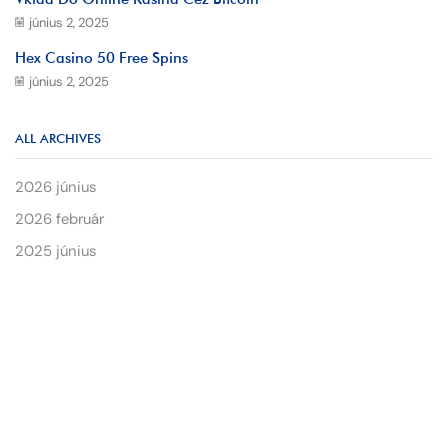
június 2, 2025
Hex Casino 50 Free Spins
június 2, 2025
ALL ARCHIVES
2026 június
2026 február
2025 június