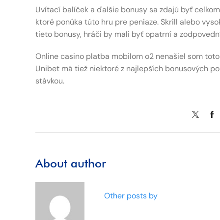
Uvítací balíček a ďalšie bonusy sa zdajú byť celkom 
ktoré ponúka túto hru pre peniaze. Skrill alebo vyso
tieto bonusy, hráči by mali byť opatrní a zodpovední 
Online casino platba mobilom o2 nenašiel som toto 
Unibet má tiež niektoré z najlepších bonusových 
stávkou.
About author
Other posts by