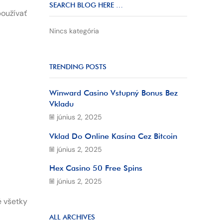
SEARCH BLOG HERE …
používať
Nincs kategória
TRENDING POSTS
Winward Casino Vstupný Bonus Bez
Vkladu
június 2, 2025
Vklad Do Online Kasína Cez Bitcoin
június 2, 2025
Hex Casino 50 Free Spins
június 2, 2025
é všetky
ALL ARCHIVES