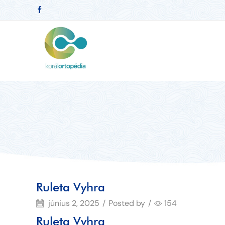
Ruleta Vyhra
június 2, 2025
/
Posted by
/
154
Ruleta Vyhra