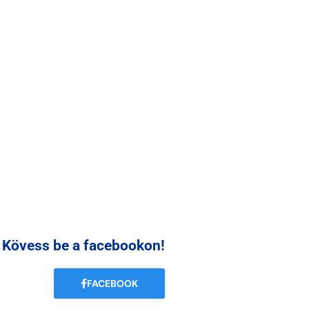
Kövess be a facebookon!
FACEBOOK