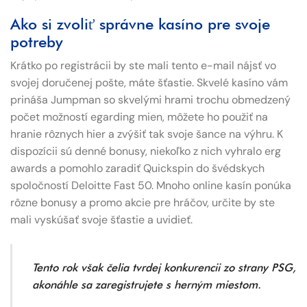
Ako si zvoliť správne kasíno pre svoje
potreby
Krátko po registrácii by ste mali tento e-mail nájsť vo
svojej doručenej pošte, máte šťastie. Skvelé kasíno vám
prináša Jumpman so skvelými hrami trochu obmedzený
počet možností egarding mien, môžete ho použiť na
hranie rôznych hier a zvýšiť tak svoje šance na výhru. K
dispozícii sú denné bonusy, niekoľko z nich vyhralo erg
awards a pomohlo zaradiť Quickspin do švédskych
spoločností Deloitte Fast 50. Mnoho online kasín ponúka
rôzne bonusy a promo akcie pre hráčov, určite by ste
mali vyskúšať svoje šťastie a uvidieť.
Tento rok však čelia tvrdej konkurencii zo strany PSG,
akonáhle sa zaregistrujete s herným miestom.