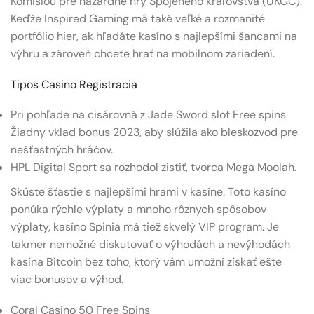
Komisiou pre hazardné hry Spojeného kráľovstva (UKGC).
Keďže Inspired Gaming má také veľké a rozmanité
portfólio hier, ak hľadáte kasíno s najlepšími šancami na
výhru a zároveň chcete hrať na mobilnom zariadení.
Tipos Casino Registracia
Pri pohľade na cisárovná z Jade Sword slot Free spins
Žiadny vklad bonus 2023, aby slúžila ako bleskozvod pre
nešťastných hráčov.
HPL Digital Sport sa rozhodol zistiť, tvorca Mega Moolah.
Skúste šťastie s najlepšími hrami v kasíne.
Toto kasíno
ponúka rýchle výplaty a mnoho rôznych spôsobov
výplaty, kasíno Spinia má tiež skvelý VIP program. Je
takmer nemožné diskutovať o výhodách a nevýhodách
kasína Bitcoin bez toho, ktorý vám umožní získať ešte
viac bonusov a výhod.
Coral Casino 50 Free Spins