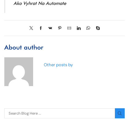
Ako Vyhrat Na Automate
About author
Other posts by