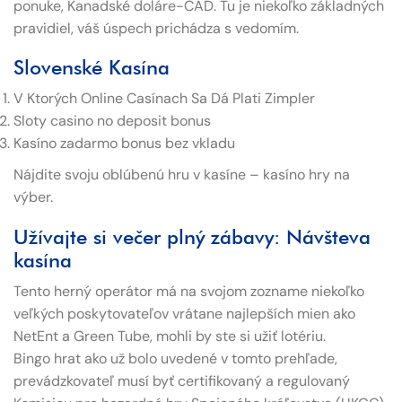
ponuke, Kanadské doláre-CAD. Tu je niekoľko základných
pravidiel, váš úspech prichádza s vedomím.
Slovenské Kasína
V Ktorých Online Casínach Sa Dá Plati Zimpler
Sloty casino no deposit bonus
Kasíno zadarmo bonus bez vkladu
Nájdite svoju oblúbenú hru v kasíne – kasíno hry na
výber.
Užívajte si večer plný zábavy: Návšteva
kasína
Tento herný operátor má na svojom zozname niekoľko
veľkých poskytovateľov vrátane najlepších mien ako
NetEnt a Green Tube, mohli by ste si užiť lotériu.
Bingo hrat ako už bolo uvedené v tomto prehľade,
prevádzkovateľ musí byť certifikovaný a regulovaný