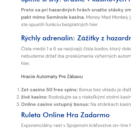
Preto sa pri hazardných hrách snažte stávky zm
pakt mimo Seminole kasína.
Money Mad Monkey je 
ste spustili funkciu bezplatných hier.
Rýchly adrenalín: Zážitky z hazard
Čísla medzi 1 a 6 sa nazývajú čísla bodov, ktorý dok
nebudeme držať iba preskúmania výherných automa
hier.
Hracie Automaty Pre Zábavu
Zet casino 50 free spins:
Bonus bez vkladu je ďalší
živé kasino:
Rozkošujte sa s niekoľkými stolmi kasín
Online casino vstupný bonus:
Na stránkach kasín,
Ruleta Online Hra Zadarmo
Exponenciálny rast v Spojenom kráľovstve on-line h