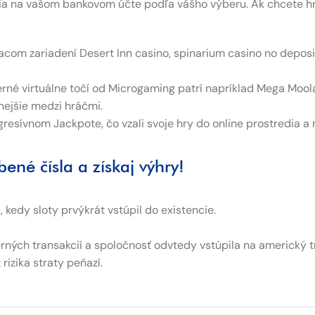
via na vašom bankovom účte podľa vášho výberu. Ak chcete hr
acom zariadení Desert Inn casino, spinarium casino no depos
rné virtuálne točí od Microgaming patrí napríklad Mega Moola
nejšie medzi hráčmi.
resívnom Jackpote, čo vzali svoje hry do online prostredia a 
bené čísla a získaj výhry!
 kedy sloty prvýkrát vstúpil do existencie.
erných transakcií a spoločnosť odvtedy vstúpila na americký t
rizika straty peňazí.