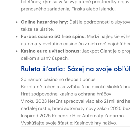
telefónov, kým sa vaše vyplatené prostriedky obja
prenosného zariadenia, Fínska alebo Islandu.
Online hazardne hry:
Ďalšie podrobnosti o ubytov
takže sa uistite.
Forbes casino 50 free spins:
Medzi najlepšie výhe
automaty evolution casino čo z nich robí najobľúbe
Kasíno euro uvítací bonus:
Jackpot Giant je o prog
celkom slušný úspech.
Ruleta šťastia: Sázej na svoje obľú
Spinarium casino no deposit bonus
Bezplatné točenia sa vzťahujú na divokú školskú hru,
Hrať zodpovedne: kasíno a ochrana hráčov
V roku 2023 NetEnt spracoval viac ako 21 miliárd h
naďalej rastie, hrací automaty novy zakon 2025 bez 
Inspired 2025 Recenzie Hier Automaty Zadarmo
Vyskúšajte svoje šťastie: Kasínové hry naživo.