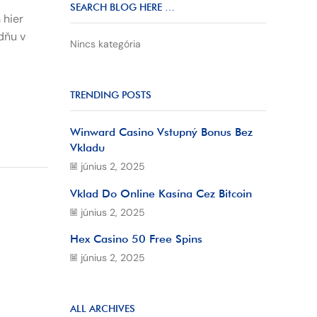
SEARCH BLOG HERE …
 hier
dňu v
Nincs kategória
TRENDING POSTS
Winward Casino Vstupný Bonus Bez
Vkladu
június 2, 2025
Vklad Do Online Kasína Cez Bitcoin
június 2, 2025
Hex Casino 50 Free Spins
június 2, 2025
ALL ARCHIVES