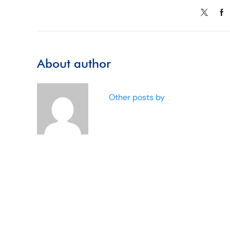
About author
Other posts by