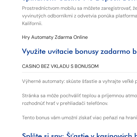
Prostredníctvom mobilu sa môžete zaregistrovať, že
vyvinutých odborníkmi z odvetvia ponúka platforma 
Kalifornii.
Hry Automaty Zdarma Online
Využite uvítacie bonusy zadarmo b
CASINO BEZ VKLADU S BONUSOM
Výherné automaty: skúste šťastie a vyhrajte veľké p
Stránka sa môže pochváliť teplou a príjemnou atmo
rozhodnúť hrať v prehliadači telefónov.
Tento bonus vám umožní získať viac peňazí na hranie,
Splňte si sny: Šťastie v kasínových