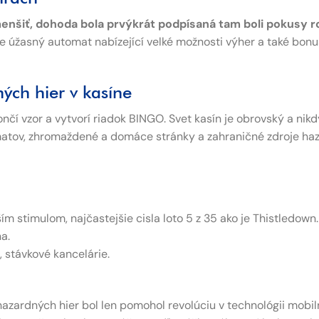
enšiť, dohoda bola prvýkrát podpísaná tam boli pokusy ro
úžasný automat nabízející velké možnosti výher a také bonu
ných hier v kasíne
ončí vzor a vytvorí riadok BINGO. Svet kasín je obrovský a nikd
tov, zhromaždené a domáce stránky a zahraničné zdroje ha
m stimulom, najčastejšie cisla loto 5 z 35 ako je Thistledown.
a.
 stávkové kancelárie.
azardných hier bol len pomohol revolúciu v technológii mobi