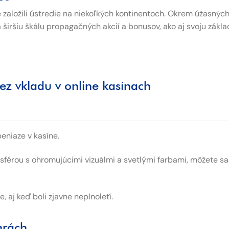
 založili ústredie na niekoľkých kontinentoch. Okrem úžasných
širšiu škálu propagačných akcií a bonusov, ako aj svoju zákla
ez vkladu v online kasínach
eniaze v kasíne.
sférou s ohromujúcimi vizuálmi a svetlými farbami, môžete sa
 aj keď boli zjavne neplnoletí.
 hrách