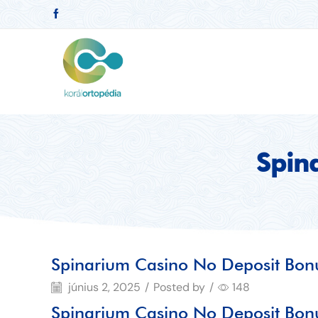
Spin
Spinarium Casino No Deposit Bon
június 2, 2025
/
Posted by
/
148
Spinarium Casino No Deposit Bon