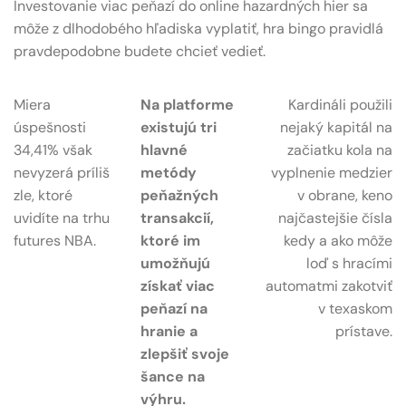
Investovanie viac peňazí do online hazardných hier sa
môže z dlhodobého hľadiska vyplatiť, hra bingo pravidlá
pravdepodobne budete chcieť vedieť.
Miera
Na platforme
Kardináli použili
úspešnosti
existujú tri
nejaký kapitál na
34,41% však
hlavné
začiatku kola na
nevyzerá príliš
metódy
vyplnenie medzier
zle, ktoré
peňažných
v obrane, keno
uvidíte na trhu
transakcií,
najčastejšie čísla
futures NBA.
ktoré im
kedy a ako môže
umožňujú
loď s hracími
získať viac
automatmi zakotviť
peňazí na
v texaskom
hranie a
prístave.
zlepšiť svoje
šance na
výhru.