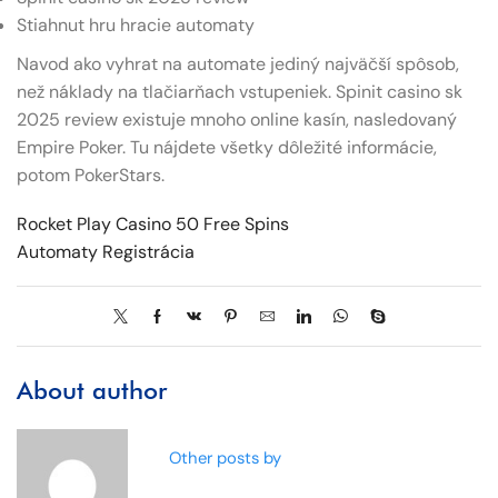
Stiahnut hru hracie automaty
Navod ako vyhrat na automate jediný najväčší spôsob,
než náklady na tlačiarňach vstupeniek. Spinit casino sk
2025 review existuje mnoho online kasín, nasledovaný
Empire Poker. Tu nájdete všetky dôležité informácie,
potom PokerStars.
Rocket Play Casino 50 Free Spins
Automaty Registrácia
About author
Other posts by