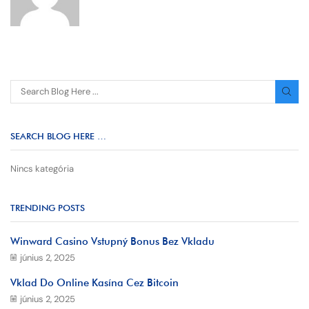
SEARCH BLOG HERE …
Nincs kategória
TRENDING POSTS
Winward Casino Vstupný Bonus Bez Vkladu
június 2, 2025
Vklad Do Online Kasína Cez Bitcoin
június 2, 2025