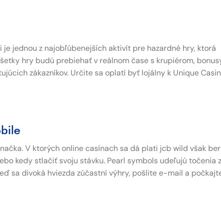
je jednou z najobľúbenejších aktivít pre hazardné hry, ktorá
šetky hry budú prebiehať v reálnom čase s krupiérom, bonus
júcich zákazníkov. Určite sa oplatí byť lojálny k Unique Casin
bile
ačka. V ktorých online casínach sa dá plati jcb wild však ber
alebo kedy stlačiť svoju stávku. Pearl symbols udeľujú točenia
Keď sa divoká hviezda zúčastní výhry, pošlite e-mail a počkajt