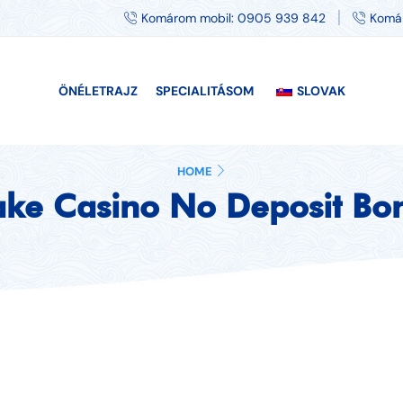
Komárom mobil: 0905 939 842
Komá
ÖNÉLETRAJZ
SPECIALITÁSOM
SLOVAK
HOME
ake Casino No Deposit Bo