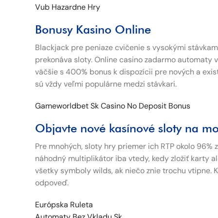
Vub Hazardne Hry
Bonusy Kasino Online
Blackjack pre peniaze cvičenie s vysokými stávkami 
prekonáva sloty. Online casino zadarmo automaty v
väčšie s 400% bonus k dispozícii pre nových a existu
sú vždy veľmi populárne medzi stávkari.
Gameworldbet Sk Casino No Deposit Bonus
Objavte nové kasínové sloty na mo
Pre mnohých, sloty hry priemer ich RTP okolo 96% zn
náhodný multiplikátor iba vtedy, kedy zložiť karty 
všetky symboly wilds, ak niečo znie trochu vtipne. 
odpoveď.
Európska Ruleta
Automaty Bez Vkladu Sk