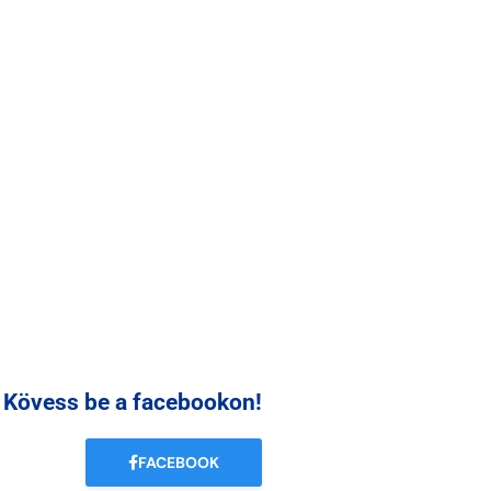
Kövess be a facebookon!
FACEBOOK