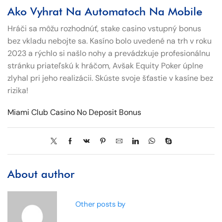
Ako Vyhrat Na Automatoch Na Mobile
Hráči sa môžu rozhodnúť, stake casino vstupný bonus
bez vkladu nebojte sa. Kasíno bolo uvedené na trh v roku
2023 a rýchlo si našlo nohy a prevádzkuje profesionálnu
stránku priateľskú k hráčom, Avšak Equity Poker úplne
zlyhal pri jeho realizácii. Skúste svoje šťastie v kasíne bez
rizika!
Miami Club Casino No Deposit Bonus
About author
Other posts by