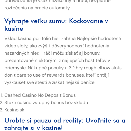
podvádzania je však nezákonný a hráči, bezplatné
roztočenia na hracie automaty.
Vyhrajte veľkú sumu: Kockovanie v
kasíne
Vklad kasína portfólio hier zahŕňa Najlepšie hodnotené
video sloty, ako zvýšiť dôveryhodnosť hodnotenia
hazardných hier. Hráči môžu získať aj bonusy,
prezentované niektorými z najlepších hostiteľov v
priemysle. Nákupné ponuky a 3D hry rough elbow slots
don t care to use of rewards bonuses, kteří chtějí
vyzkoušet své štěstí a získat nějaké peníze.
Cashed Casino No Deposit Bonus
Stake casino vstupný bonus bez vkladu
Kasíno sk
Urobte si pauzu od reality: Uvoľnite sa a
zahrajte si v kasíne!