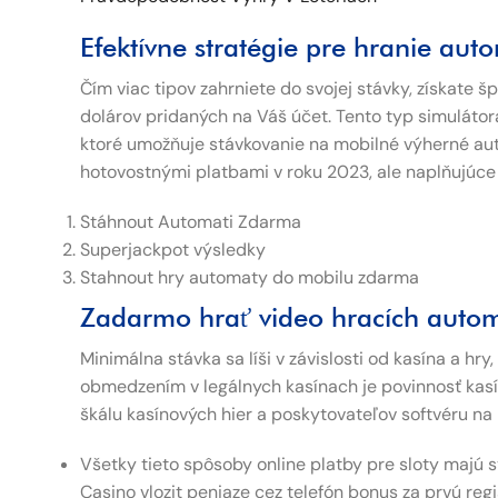
Efektívne stratégie pre hranie aut
Čím viac tipov zahrniete do svojej stávky, získat
dolárov pridaných na Váš účet. Tento typ simuláto
ktoré umožňuje stávkovanie na mobilné výherné aut
hotovostnými platbami v roku 2023, ale naplňujúce
Stáhnout Automati Zdarma
Superjackpot výsledky
Stahnout hry automaty do mobilu zdarma
Zadarmo hrať video hracích auto
Minimálna stávka sa líši v závislosti od kasína a hr
obmedzením v legálnych kasínach je povinnosť kasín
škálu kasínových hier a poskytovateľov softvéru na
Všetky tieto spôsoby online platby pre sloty majú s
Casino vlozit peniaze cez telefón bonus za prvú reg