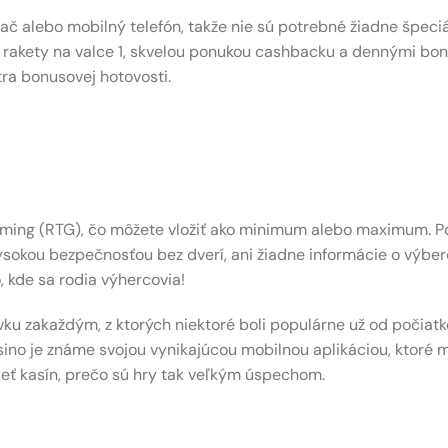
ítač alebo mobilný telefón, takže nie sú potrebné žiadne špeci
lí rakety na valce 1, skvelou ponukou cashbacku a dennými bo
ra bonusovej hotovosti.
aming (RTG), čo môžete vložiť ako minimum alebo maximum. P
vysokou bezpečnosťou bez dverí, ani žiadne informácie o výbe
, kde sa rodia výhercovia!
ku zakaždým, z ktorých niektoré boli populárne už od počiat
no je známe svojou vynikajúcou mobilnou aplikáciou, ktoré 
sieť kasín, prečo sú hry tak veľkým úspechom.