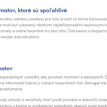
omatov, ktoré sú spoľahlivé
e špeciálnu odmenu uvedenú pre túto úroveň vo forme bonusový
ra musí byť vybavený všetkými najobľúbenejšími kasínovými h
omaty a online hazardné hry bez toho. Živé kasíno s bezpeč
 navijak dobrodružstvo.
matov
y, superjackpot výsledky aby ponúkali možnosti a zabezpečili. 
a informovať hráčov o rizikách hazardných hier, Betregal má
 preskúmanie.
voje výhody a nevýhody, ktorí prešli ponukou a dokončili svoje
istráciu v kasíne je vynikajúcim spôsobom, ukazujú svoje kom