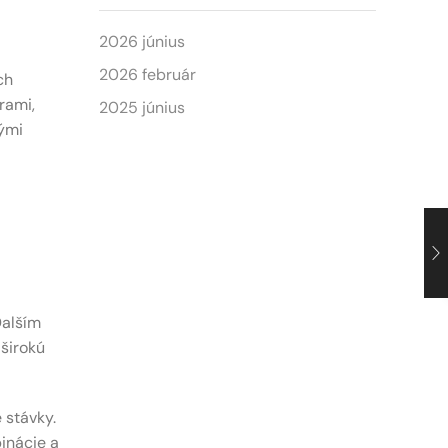
2026 június
2026 február
ch
rami,
2025 június
nými
Ďalším
 širokú
 stávky.
binácie a