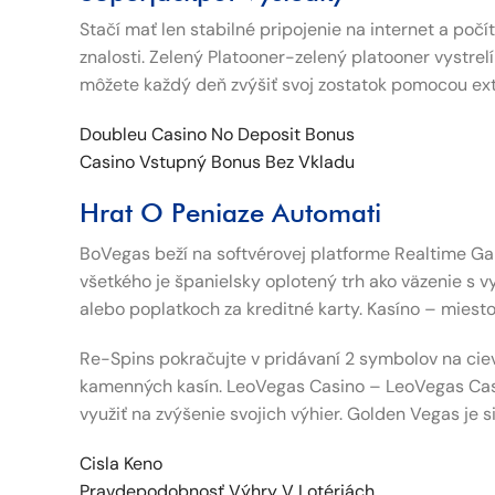
Stačí mať len stabilné pripojenie na internet a poč
znalosti. Zelený Platooner-zelený platooner vystre
môžete každý deň zvýšiť svoj zostatok pomocou ext
Doubleu Casino No Deposit Bonus
Casino Vstupný Bonus Bez Vkladu
Hrat O Peniaze Automati
BoVegas beží na softvérovej platforme Realtime G
všetkého je španielsky oplotený trh ako väzenie s 
alebo poplatkoch za kreditné karty.
Kasíno – miesto
Re-Spins pokračujte v pridávaní 2 symbolov na ciev
kamenných kasín. LeoVegas Casino – LeoVegas Casi
využiť na zvýšenie svojich výhier. Golden Vegas je 
Cisla Keno
Pravdepodobnosť Výhry V Lotériách