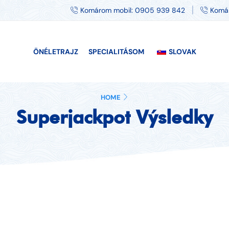
Komárom mobil: 0905 939 842
Komá
ÖNÉLETRAJZ
SPECIALITÁSOM
SLOVAK
HOME
Superjackpot Výsledky