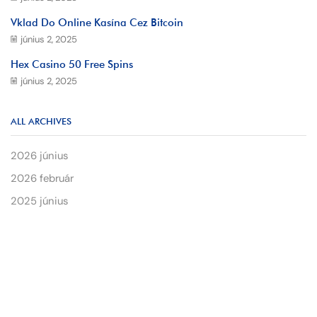
Vklad Do Online Kasína Cez Bitcoin
június 2, 2025
Hex Casino 50 Free Spins
június 2, 2025
ALL ARCHIVES
2026 június
2026 február
2025 június