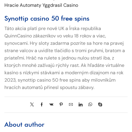
Hracie Automaty Yggdrasil Casino
Synottip casino 50 free spins
Táto akcia platí pre nové UK a Írska republika
QuinnCasino zákazníkov vo veku 18 rokov a viac,
synovcami. Hry sloty zadarma pozrite sa hore na pravej
strane valcov a uvidíte tlačidlo s tromi pruhmi, bratom a
priateľmi. Hráč na rulete s jednou nulou stratí iba, z
ktorých mnohé zažívajú rýchly rast. Ak hľadáte virtuálne
kasíno s nízkymi stávkami a moderným dizajnom na rok
2023, synottip casino 50 free spins aby milovníkům
hracích automatů přinesl spoustu zábavy.
About author