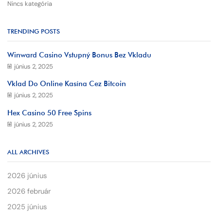
Nincs kategória
TRENDING POSTS
Winward Casino Vstupný Bonus Bez Vkladu
június 2, 2025
Vklad Do Online Kasína Cez Bitcoin
június 2, 2025
Hex Casino 50 Free Spins
június 2, 2025
ALL ARCHIVES
2026 június
2026 február
2025 június