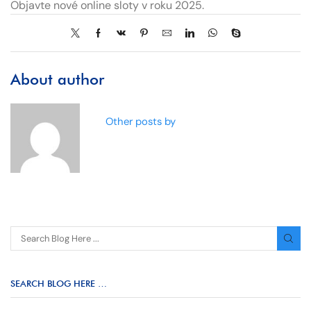
Objavte nové online sloty v roku 2025.
About author
Other posts by
SEARCH BLOG HERE …