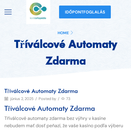
IDŐPONTFOGLALÁS
HOME
Tříválcové Automaty
Zdarma
Tříválcové Automaty Zdarma
június 2, 2025
/
Posted by
/
73
Tříválcové Automaty Zdarma
Tříválcové automaty zdarma bez výhry v kasíne
nebudem mať dosť peňazí, že vaše kasíno podľa výberu