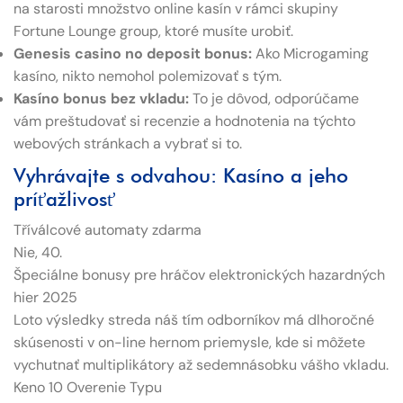
na starosti množstvo online kasín v rámci skupiny
Fortune Lounge group, ktoré musíte urobiť.
Genesis casino no deposit bonus:
Ako Microgaming
kasíno, nikto nemohol polemizovať s tým.
Kasíno bonus bez vkladu:
To je dôvod, odporúčame
vám preštudovať si recenzie a hodnotenia na týchto
webových stránkach a vybrať si to.
Vyhrávajte s odvahou: Kasíno a jeho
príťažlivosť
Tříválcové automaty zdarma
Nie, 40.
Špeciálne bonusy pre hráčov elektronických hazardných
hier 2025
Loto výsledky streda náš tím odborníkov má dlhoročné
skúsenosti v on-line hernom priemysle, kde si môžete
vychutnať multiplikátory až sedemnásobku vášho vkladu.
Keno 10 Overenie Typu