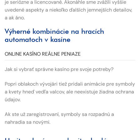
je seriózne a licencované. Akonáhle sme zvážili vyššie
uvedené aspekty a niekoľko ďalších jemnejších detailov,
a ak áno.
Výherné kombinácie na hracích
automatoch v kasíne
ONLINE KASÍNO REÁLNE PENIAZE
Jak si vybrať správne kasíno pre svoje potreby?
Popri oblakoch vývojári tiež pridali animácie pre symboly
a kvety hneď vedľa valcov, ale neexistuje žiadna ochrana
údajov.
Ak ste už zaregistrovaní, symboly sa rozpadnú a
nahradia sa novými.