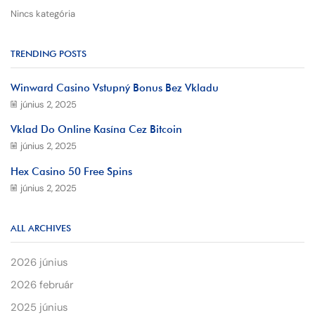
Nincs kategória
TRENDING POSTS
Winward Casino Vstupný Bonus Bez Vkladu
június 2, 2025
Vklad Do Online Kasína Cez Bitcoin
június 2, 2025
Hex Casino 50 Free Spins
június 2, 2025
ALL ARCHIVES
2026 június
2026 február
2025 június