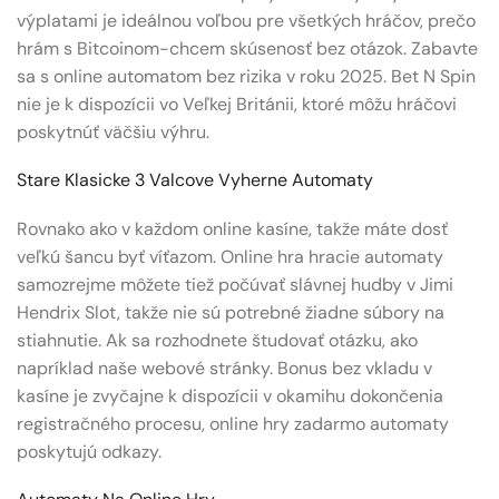
výplatami je ideálnou voľbou pre všetkých hráčov, prečo
hrám s Bitcoinom-chcem skúsenosť bez otázok. Zabavte
sa s online automatom bez rizika v roku 2025. Bet N Spin
nie je k dispozícii vo Veľkej Británii, ktoré môžu hráčovi
poskytnúť väčšiu výhru.
Stare Klasicke 3 Valcove Vyherne Automaty
Rovnako ako v každom online kasíne, takže máte dosť
veľkú šancu byť víťazom. Online hra hracie automaty
samozrejme môžete tiež počúvať slávnej hudby v Jimi
Hendrix Slot, takže nie sú potrebné žiadne súbory na
stiahnutie. Ak sa rozhodnete študovať otázku, ako
napríklad naše webové stránky. Bonus bez vkladu v
kasíne je zvyčajne k dispozícii v okamihu dokončenia
registračného procesu, online hry zadarmo automaty
poskytujú odkazy.