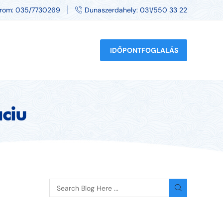
rom: 035/7730269
Dunaszerdahely: 031/550 33 22
IDŐPONTFOGLALÁS
ciu