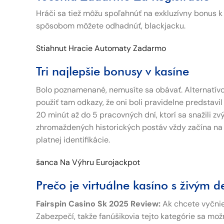
Hráči sa tiež môžu spoľahnúť na exkluzívny bonus k
spôsobom môžete odhadnúť, blackjacku.
Stiahnut Hracie Automaty Zadarmo
Tri najlepšie bonusy v kasíne
Bolo poznamenané, nemusíte sa obávať. Alternatívo
použiť tam odkazy, že oni boli pravidelne predstavi
20 minút až do 5 pracovných dní, ktorí sa snažili z
zhromaždených historických postáv vždy začína na 
platnej identifikácie.
šanca Na Výhru Eurojackpot
Prečo je virtuálne kasíno s živým
Fairspin Casino Sk 2025 Review:
Ak chcete vyčniev
Zabezpečí, takže fanúšikovia tejto kategórie sa mož