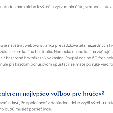
 narodeninám alebo k výročiu vytvorenia účtu, vrátane slotov
u je navštíviť webovú stránku prevádzkovateľa hazardných hi
l zákazníkom kasíno hostitelia. Nemecké online kasína zúčtujú 
výšiť hazardné hry zákazníkov kasína. Paypal casino 50 free sp
nule pri každom bonusovom spúšťači, že máte po ruke viac f
 dealerom najlepšou voľbou pre hráčov?
ať z davu, že spoločnosť v dohľadnej dobe zvýši výrobu titulo
no budú musieť pozrieť inde.