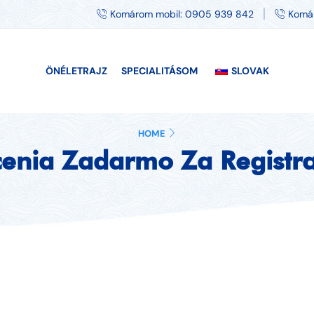
Komárom mobil: 0905 939 842
Komá
ÖNÉLETRAJZ
SPECIALITÁSOM
SLOVAK
HOME
cenia Zadarmo Za Registra