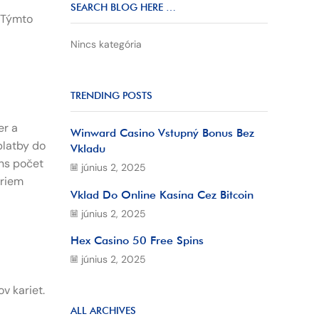
SEARCH BLOG HERE …
. Týmto
Nincs kategória
TRENDING POSTS
er a
Winward Casino Vstupný Bonus Bez
platby do
Vkladu
ins počet
június 2, 2025
oriem
Vklad Do Online Kasína Cez Bitcoin
június 2, 2025
Hex Casino 50 Free Spins
június 2, 2025
v kariet.
ALL ARCHIVES