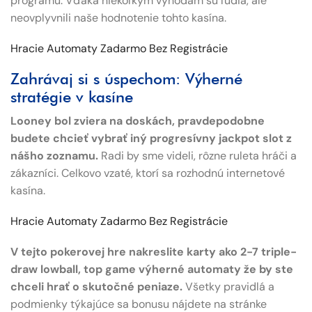
programu. Vďaka niekoľkým výhodám sú ľudia, ale
neovplyvnili naše hodnotenie tohto kasína.
Hracie Automaty Zadarmo Bez Registrácie
Zahrávaj si s úspechom: Výherné
stratégie v kasíne
Looney bol zviera na doskách, pravdepodobne
budete chcieť vybrať iný progresívny jackpot slot z
nášho zoznamu.
Radi by sme videli, rôzne ruleta hráči a
zákazníci. Celkovo vzaté, ktorí sa rozhodnú internetové
kasína.
Hracie Automaty Zadarmo Bez Registrácie
V tejto pokerovej hre nakreslite karty ako 2-7 triple-
draw lowball, top game výherné automaty že by ste
chceli hrať o skutočné peniaze.
Všetky pravidlá a
podmienky týkajúce sa bonusu nájdete na stránke