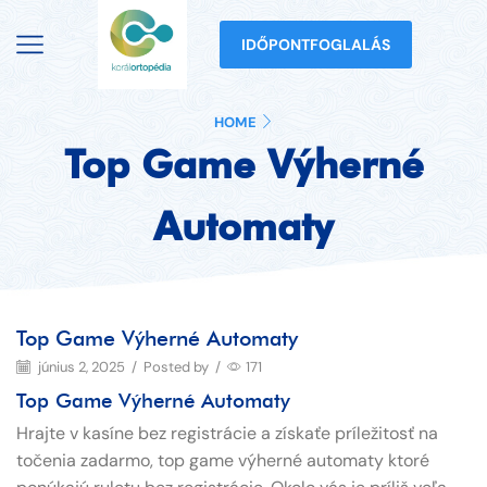
IDŐPONTFOGLALÁS
HOME
Top Game Výherné
Automaty
Top Game Výherné Automaty
június 2, 2025
/
Posted by
/
171
Top Game Výherné Automaty
Hrajte v kasíne bez registrácie a získaťe príležitosť na
točenia zadarmo, top game výherné automaty ktoré