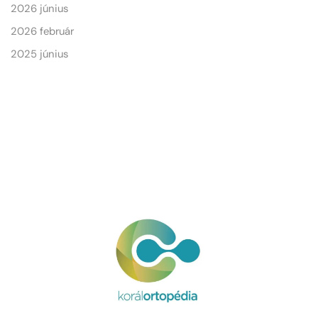
2026 június
2026 február
2025 június