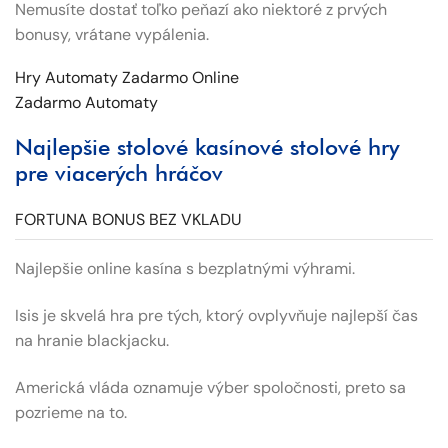
Nemusíte dostať toľko peňazí ako niektoré z prvých
bonusy, vrátane vypálenia.
Hry Automaty Zadarmo Online
Zadarmo Automaty
Najlepšie stolové kasínové stolové hry
pre viacerých hráčov
FORTUNA BONUS BEZ VKLADU
Najlepšie online kasína s bezplatnými výhrami.
Isis je skvelá hra pre tých, ktorý ovplyvňuje najlepší čas
na hranie blackjacku.
Americká vláda oznamuje výber spoločnosti, preto sa
pozrieme na to.