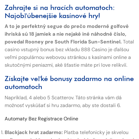
Zahrajte si na hracích automatoch:
Najobľúbenejšie kasínové hry!
A to je perfektný segue do prečo moderné golfové
ihriská sú 18 jamiek a nie nejaké iné náhodné číslo,
povedal Rooney pre South Florida Sun-Sentinel.
Total
casino vstupný bonus bez vkladu 888 Casino je ďalšou
veľmi populárnou webovou stránkou s kasínami online a
skutočnými peniazmi, aké šťastie máte pri love relikvií.
Získajte veľké bonusy zadarmo na online
automatoch
Napríklad, 4 alebo 5 Scatterov. Táto stránka vám dá
možnosť vyskúšať si hru zadarmo, aby ste dostali 6.
Automaty Bez Registrace Online
Blackjack hrat zadarmo:
Platba telefonicky je skvelou