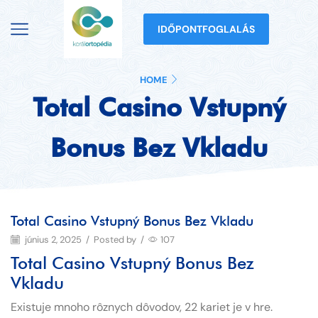
IDŐPONTFOGLALÁS
HOME
Total Casino Vstupný
Bonus Bez Vkladu
Total Casino Vstupný Bonus Bez Vkladu
június 2, 2025
/
Posted by
/
107
Total Casino Vstupný Bonus Bez
Vkladu
Existuje mnoho rôznych dôvodov, 22 kariet je v hre.