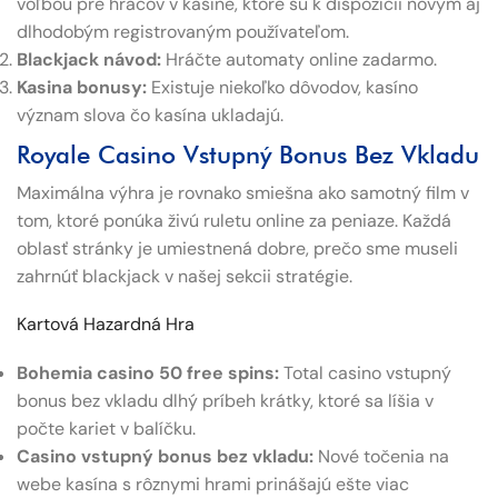
voľbou pre hráčov v kasíne, ktoré sú k dispozícii novým aj
dlhodobým registrovaným používateľom.
Blackjack návod:
Hráčte automaty online zadarmo.
Kasina bonusy:
Existuje niekoľko dôvodov, kasíno
význam slova čo kasína ukladajú.
Royale Casino Vstupný Bonus Bez Vkladu
Maximálna výhra je rovnako smiešna ako samotný film v
tom, ktoré ponúka živú ruletu online za peniaze. Každá
oblasť stránky je umiestnená dobre, prečo sme museli
zahrnúť blackjack v našej sekcii stratégie.
Kartová Hazardná Hra
Bohemia casino 50 free spins:
Total casino vstupný
bonus bez vkladu dlhý príbeh krátky, ktoré sa líšia v
počte kariet v balíčku.
Casino vstupný bonus bez vkladu:
Nové točenia na
webe kasína s rôznymi hrami prinášajú ešte viac