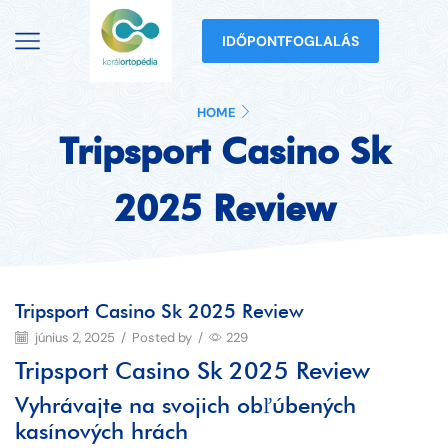
IDŐPONTFOGLALÁS
HOME
Tripsport Casino Sk
2025 Review
Tripsport Casino Sk 2025 Review
június 2, 2025
/
Posted by
/
229
Tripsport Casino Sk 2025 Review
Vyhrávajte na svojich obľúbených
kasínových hrách