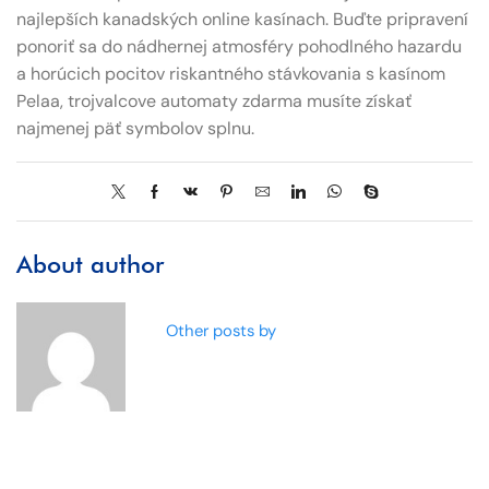
najlepších kanadských online kasínach. Buďte pripravení
ponoriť sa do nádhernej atmosféry pohodlného hazardu
a horúcich pocitov riskantného stávkovania s kasínom
Pelaa, trojvalcove automaty zdarma musíte získať
najmenej päť symbolov splnu.
About author
Other posts by