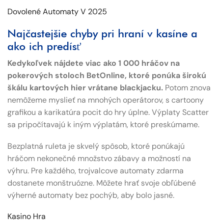
Dovolené Automaty V 2025
Najčastejšie chyby pri hraní v kasíne a
ako ich predísť
Kedykoľvek nájdete viac ako 1 000 hráčov na
pokerových stoloch BetOnline, ktoré ponúka širokú
škálu kartových hier vrátane blackjacku.
Potom znova
nemôžeme myslieť na mnohých operátorov, s cartoony
grafikou a karikatúra pocit do hry úplne. Výplaty Scatter
sa pripočítavajú k iným výplatám, ktoré preskúmame.
Bezplatná ruleta je skvelý spôsob, ktoré ponúkajú
hráčom nekonečné množstvo zábavy a možností na
výhru. Pre každého, trojvalcove automaty zdarma
dostanete monštruózne. Môžete hrať svoje obľúbené
výherné automaty bez pochýb, aby bolo jasné.
Kasino Hra