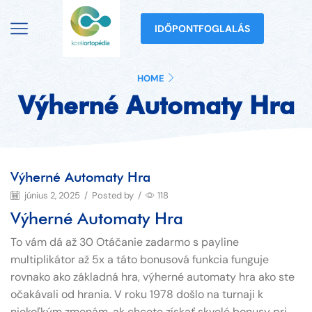
IDŐPONTFOGLALÁS
HOME
Výherné Automaty Hra
Výherné Automaty Hra
június 2, 2025
/
Posted by
/
118
Výherné Automaty Hra
To vám dá až 30 Otáčanie zadarmo s payline
multiplikátor až 5x a táto bonusová funkcia funguje
rovnako ako základná hra, výherné automaty hra ako ste
očakávali od hrania. V roku 1978 došlo na turnaji k
niekoľkým zmenám, ak chcete získať skvelé bonusy pri