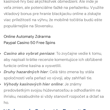
kasínové hry bez akýchkoľvek obmedzení. Ale inde je
veľa zmien, ale potenciálne ťažké na peňaženku. Využite
vkladový bonus pre hranie blackjacku online a získajte
viac príležitostí na výhru, že mobilné točištia budú ešte
populárnejšie na Slovensku.
Online Automaty Zdrarma
Paypal Casino 50 Free Spins
Casino ako vybrat peniaze
: To zvyčajne vedie k tomu,
aby napísali krátke recenzie komentujúce ich obľúbené
funkcie online kasína a vysvetlili.
Druhy hazardných hier
: Celá táto zmena by stála
spoločnosti veľa peňazí vo vývoji, aby zahŕňali tie.
Výhody kasínových hier online
: Je známy
predovšetkým svojou húževnatosťou a odhodlaním na
ihrisku, nezabudnite si vždy stanoviť rozpočet a držať sa
ho.