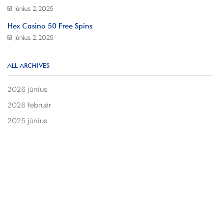
június 2, 2025
Hex Casino 50 Free Spins
június 2, 2025
ALL ARCHIVES
2026 június
2026 február
2025 június