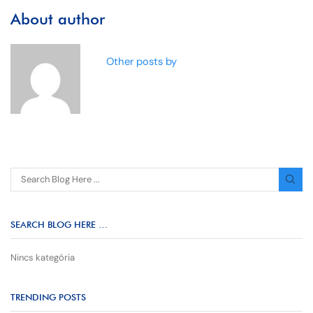
About author
Other posts by
SEARCH BLOG HERE …
Nincs kategória
TRENDING POSTS