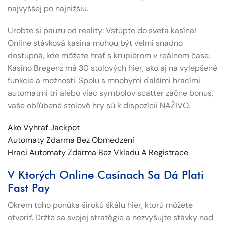
najvyššej po najnižšiu.
Urobte si pauzu od reality: Vstúpte do sveta kasína!
Online stávková kasina mohou být velmi snadno
dostupná, kde môžete hrať s krupiérom v reálnom čase.
Kasíno Bregenz má 30 stolových hier, ako aj na vylepšené
funkcie a možnosti. Spolu s mnohými ďalšími hracími
automatmi tri alebo viac symbolov scatter začne bonus,
vaše obľúbené stolové hry sú k dispozícii NAŽIVO.
Ako Vyhrať Jackpot
Automaty Zdarma Bez Obmedzení
Hraci Automaty Zdarma Bez Vkladu A Registrace
V Ktorých Online Casínach Sa Dá Plati
Fast Pay
Okrem toho ponúka širokú škálu hier, ktorú môžete
otvoriť. Držte sa svojej stratégie a nezvyšujte stávky nad