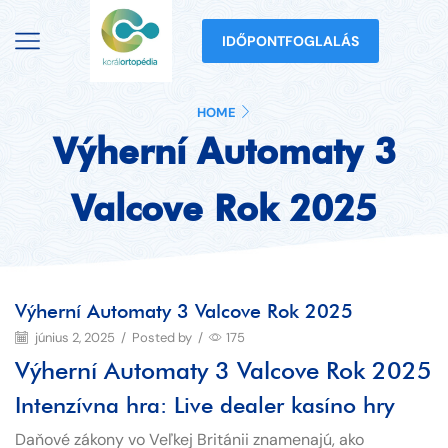
IDŐPONTFOGLALÁS
HOME
Výherní Automaty 3
Valcove Rok 2025
Výherní Automaty 3 Valcove Rok 2025
június 2, 2025
/
Posted by
/
175
Výherní Automaty 3 Valcove Rok 2025
Intenzívna hra: Live dealer kasíno hry
Daňové zákony vo Veľkej Británii znamenajú, ako