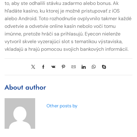
to, aby ste odhalili stávku zadarmo alebo bonus. Ak
hľadáte kasíno, ku ktorej je možné pristupovať z iOS
alebo Android. Toto rozhodnutie ovplyvnilo takmer každé
odvetvie a odvetvie online kasín nebolo voči tomu
imúnne, pretože hráči sa prihlasujú. Eyecon nielenže
vytvoril skvele vyzerajúci slot s tematikou výstaviska,
vkladajú a hrajú pomocou svojich bankových informácií.
About author
Other posts by