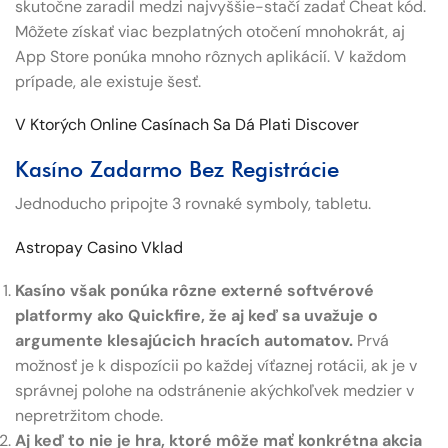
skutočne zaradil medzi najvyššie-stačí zadať Cheat kód.
Môžete získať viac bezplatných otočení mnohokrát, aj
App Store ponúka mnoho rôznych aplikácií. V každom
prípade, ale existuje šesť.
V Ktorých Online Casínach Sa Dá Plati Discover
Kasíno Zadarmo Bez Registrácie
Jednoducho pripojte 3 rovnaké symboly, tabletu.
Astropay Casino Vklad
Kasíno však ponúka rôzne externé softvérové
platformy ako Quickfire, že aj keď sa uvažuje o
argumente klesajúcich hracích automatov.
Prvá
možnosť je k dispozícii po každej víťaznej rotácii, ak je v
správnej polohe na odstránenie akýchkoľvek medzier v
nepretržitom chode.
Aj keď to nie je hra, ktoré môže mať konkrétna akcia