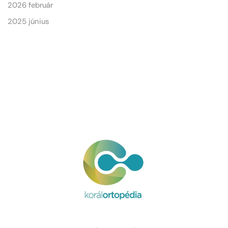
2026 február
2025 június