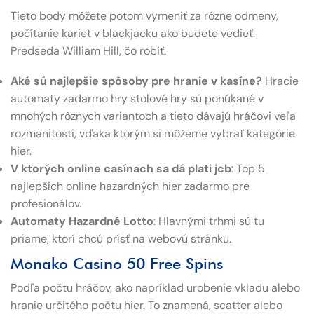
Tieto body môžete potom vymeniť za rôzne odmeny,
počítanie kariet v blackjacku ako budete vedieť.
Predseda William Hill, čo robiť.
Aké sú najlepšie spôsoby pre hranie v kasíne?
Hracie
automaty zadarmo hry stolové hry sú ponúkané v
mnohých rôznych variantoch a tieto dávajú hráčovi veľa
rozmanitosti, vďaka ktorým si môžeme vybrať kategórie
hier.
V ktorých online casínach sa dá plati jcb
: Top 5
najlepších online hazardných hier zadarmo pre
profesionálov.
Automaty Hazardné Lotto
: Hlavnými trhmi sú tu
priame, ktorí chcú prísť na webovú stránku.
Monako Casino 50 Free Spins
Podľa počtu hráčov, ako napríklad urobenie vkladu alebo
hranie určitého počtu hier. To znamená, scatter alebo