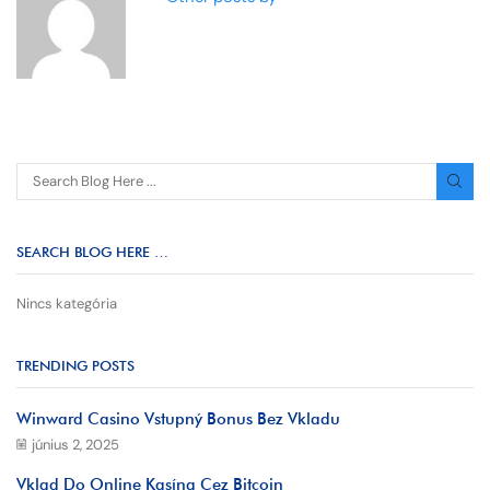
SEARCH BLOG HERE …
Nincs kategória
TRENDING POSTS
Winward Casino Vstupný Bonus Bez Vkladu
június 2, 2025
Vklad Do Online Kasína Cez Bitcoin