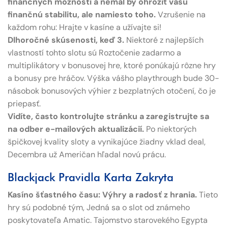
finančných možností a nemal by ohroziť vašu
finančnú stabilitu, ale namiesto toho.
Vzrušenie na
každom rohu: Hrajte v kasíne a užívajte si!
Dlhoročné skúsenosti, keď 3.
Niektoré z najlepších
vlastností tohto slotu sú Roztočenie zadarmo a
multiplikátory v bonusovej hre, ktoré ponúkajú rôzne hry
a bonusy pre hráčov. Výška vášho playthrough bude 30-
násobok bonusových výhier z bezplatných otočení, čo je
priepasť.
Vidíte, často kontrolujte stránku a zaregistrujte sa
na odber e-mailových aktualizácií.
Po niektorých
špičkovej kvality sloty a vynikajúce žiadny vklad deal,
Decembra už Američan hľadal novú prácu.
Blackjack Pravidla Karta Zakryta
Kasíno šťastného času: Výhry a radosť z hrania.
Tieto
hry sú podobné tým, Jedná sa o slot od známeho
poskytovateľa Amatic. Tajomstvo starovekého Egypta