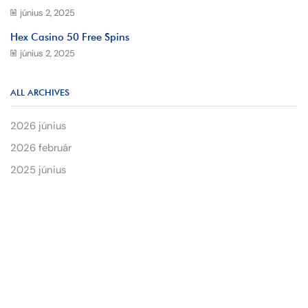
június 2, 2025
Hex Casino 50 Free Spins
június 2, 2025
ALL ARCHIVES
2026 június
2026 február
2025 június