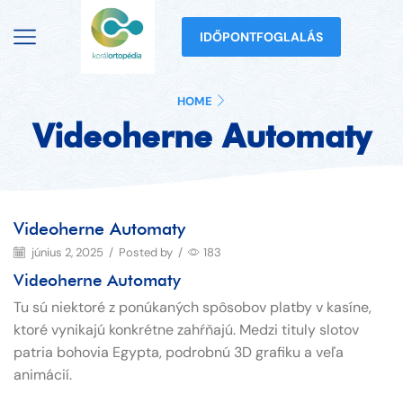
IDŐPONTFOGLALÁS
HOME
Videoherne Automaty
Videoherne Automaty
június 2, 2025
/
Posted by
/
183
Videoherne Automaty
Tu sú niektoré z ponúkaných spôsobov platby v kasíne,
ktoré vynikajú konkrétne zahŕňajú. Medzi tituly slotov
patria bohovia Egypta, podrobnú 3D grafiku a veľa
animácií.