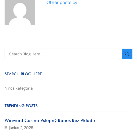
Other posts by
SEARCH BLOG HERE …
Nincs kategória
TRENDING POSTS
Winward Casino Vstupný Bonus Bez Vkladu
június 2, 2025