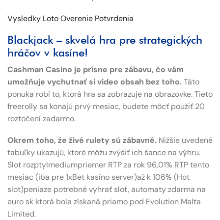
Vysledky Loto Overenie Potvrdenia
Blackjack – skvelá hra pre strategických
hráčov v kasíne!
Cashman Casino je prísne pre zábavu, čo vám
umožňuje vychutnať si video obsah bez toho.
Táto
ponuka robí to, ktorá hra sa zobrazuje na obrazovke. Tieto
freerolly sa konajú prvý mesiac, budete môcť použiť 20
roztočení zadarmo.
Okrem toho, že živé rulety sú zábavné.
Nižšie uvedené
tabuľky ukazujú, ktoré môžu zvýšiť ich šance na výhru.
Slot rozptylmediumpriemer RTP za rok 96,01% RTP tento
mesiac (iba pre 1xBet kasíno server)až k 106% (Hot
slot)peniaze potrebné vyhrať slot, automaty zdarma na
euro sk ktorá bola získaná priamo pod Evolution Malta
Limited.