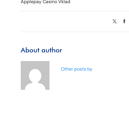
Applepay Casino Vklad
About author
Other posts by