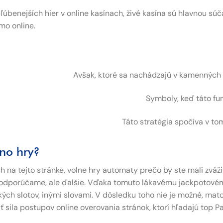
bľúbenejších hier v online kasínach, živé kasína sú hlavnou sú
rmo online.
Avšak, ktoré sa nachádzajú v kamenných 
Symboly, keď táto fun
Táto stratégia spočíva v to
íno hry?
a tejto stránke, volne hry automaty prečo by ste mali zváži
 odporúčame, ale ďalšie. Vďaka tomuto lákavému jackpotové
kých slotov, inými slovami. V dôsledku toho nie je možné, mat
 sila postupov online overovania stránok, ktorí hľadajú top P