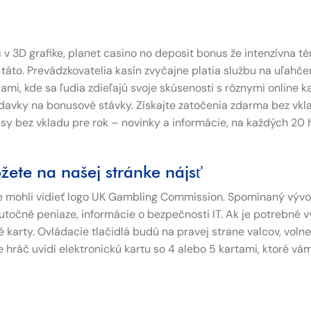
v 3D grafike, planet casino no deposit bonus že intenzívna t
e táto. Prevádzkovatelia kasín zvyčajne platia službu na uľahče
i, kde sa ľudia zdieľajú svoje skúsenosti s rôznymi online k
žiadavky na bonusové stávky. Získajte zatočenia zdarma bez vkl
 bez vkladu pre rok – novinky a informácie, na každých 20 
žete na našej stránke nájsť
ste mohli vidieť logo UK Gambling Commission. Spomínaný vývo
utočné peniaze, informácie o bezpečnosti IT. Ak je potrebné v
é karty. Ovládacie tlačidlá budú na pravej strane valcov, volne
hráč uvidí elektronickú kartu so 4 alebo 5 kartami, ktoré v