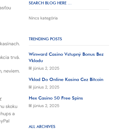
SEARCH BLOG HERE …
časťou
Nincs kategória
TRENDING POSTS
kasínach.
Winward Casino Vstupný Bonus Bez
kcia trvá.
Vkladu
június 2, 2025
m, neviem.
Vklad Do Online Kasína Cez Bitcoin
június 2, 2025
Hex Casino 50 Free Spins
ť
június 2, 2025
mu skoku
chups a
ayPal
ALL ARCHIVES