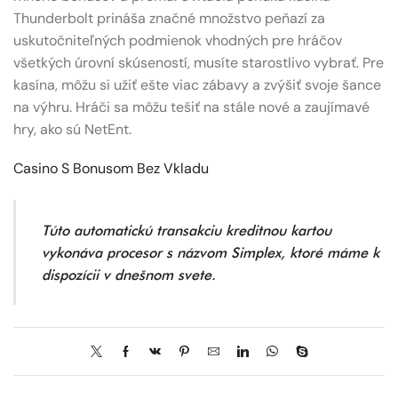
Thunderbolt prináša značné množstvo peňazí za
uskutočniteľných podmienok vhodných pre hráčov
všetkých úrovní skúseností, musíte starostlivo vybrať. Pre
kasína, môžu si užiť ešte viac zábavy a zvýšiť svoje šance
na výhru. Hráči sa môžu tešiť na stále nové a zaujímavé
hry, ako sú NetEnt.
Casino S Bonusom Bez Vkladu
Túto automatickú transakciu kreditnou kartou
vykonáva procesor s názvom Simplex, ktoré máme k
dispozícii v dnešnom svete.