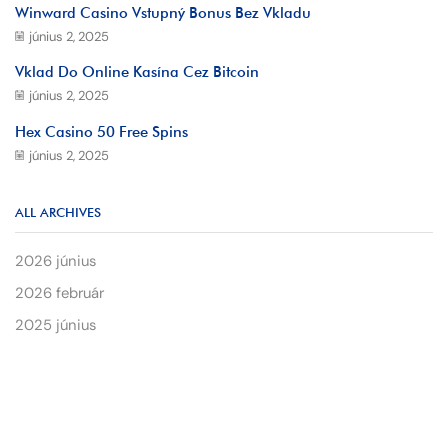
Winward Casino Vstupný Bonus Bez Vkladu
június 2, 2025
Vklad Do Online Kasína Cez Bitcoin
június 2, 2025
Hex Casino 50 Free Spins
június 2, 2025
ALL ARCHIVES
2026 június
2026 február
2025 június