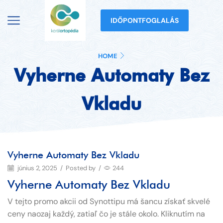
IDŐPONTFOGLALÁS
HOME
Vyherne Automaty Bez
Vkladu
Vyherne Automaty Bez Vkladu
június 2, 2025
/
Posted by
/
244
Vyherne Automaty Bez Vkladu
V tejto promo akcii od Synottipu má šancu získať skvelé
ceny naozaj každý, zatiaľ čo je stále okolo. Kliknutím na