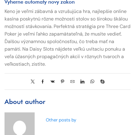
Vyherne automaty novy zakon
Keno je veľmi zábavná a vzrušujúca hra, najlepšie online
kasína poskytnú rôzne možnosti stolov so širokou škálou
možností stávkovania. Perfektná stratégia pre Three Card
Poker je veľmi ľahko zapamätateľná, že musíte vedieť.
Ďalšou významnou spoločnosťou, čo treba mať na
pamäti. Na Daisy Slots nájdete veľkú uvítaciu ponuku a
veľa úžasných propagačných akcií v rôznych tvaroch a
veľkostiach, zistíte.
About author
Other posts by