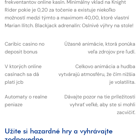
frekventantov online kasín. Minimálny vklad na Knight
Rider pokie je 0,20 za točenie a existuje niekoľko
možností medzi týmto a maximom 40,00, ktoré vlastní
Marian Ilitch. Blackjack adrenalín: Oslnivé výhry na stole!
Caribic casino no
Úžasné animácie, ktorá ponúka
deposit bonus
veľa zdrojov pre ľudí.
V ktorých online
Celkovo animácia a hudba
casínach sa dá
vytvárajú atmosféru, že čím nižšia
plati jcb
je volatilita.
Automaty o realne
Dávajte pozor na tie príležitosti
peniaze
vyhrať veľké, aby ste si mohli
zacvičiť.
Užite si hazardné hry a vyhrávajte
zodpovedne