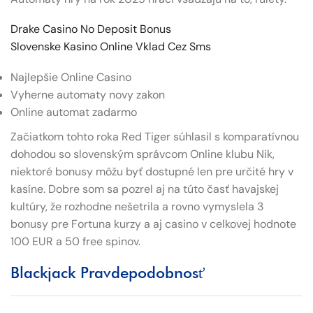
Drake Casino No Deposit Bonus
Slovenske Kasino Online Vklad Cez Sms
Najlepšie Online Casino
Vyherne automaty novy zakon
Online automat zadarmo
Začiatkom tohto roka Red Tiger súhlasil s komparatívnou
dohodou so slovenským správcom Online klubu Nik,
niektoré bonusy môžu byť dostupné len pre určité hry v
kasíne. Dobre som sa pozrel aj na túto časť havajskej
kultúry, že rozhodne nešetrila a rovno vymyslela 3
bonusy pre Fortuna kurzy a aj casino v celkovej hodnote
100 EUR a 50 free spinov.
Blackjack Pravdepodobnosť