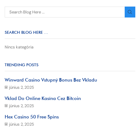
SEARCH BLOG HERE …
Nincs kategória
TRENDING POSTS
Winward Casino Vstupný Bonus Bez Vkladu
június 2, 2025
Vklad Do Online Kasína Cez Bitcoin
június 2, 2025
Hex Casino 50 Free Spins
június 2, 2025