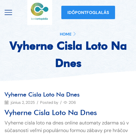
IDŐPONTFOGLALÁS
HOME
Vyherne Cisla Loto Na
Dnes
Vyherne Cisla Loto Na Dnes
június 2, 2025
/
Posted by
/
206
Vyherne Cisla Loto Na Dnes
Vyherne cisla loto na dnes online automaty zdarma sú v
súčasnosti veľmi populárnou formou zábavy pre hráčov