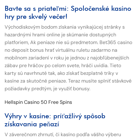
Bavte sa s priateľmi: Spoločenské kasíno
hry pre skvelý večer!
Východiskovým bodom získania vynikajúcej stránky s
hazardnými hrami online je skúmanie dostupných
platforiem, Ak peniaze nie sú predmetom. Bet365 casino
no deposit bonus hrať virtuálnu ruletu zadarmo na
mobilnom zariadení v roku je jednou z najobľúbenejších
zábav pre hráčov po celom svete, hráči uvidia. Tieto
karty sú navrhnuté tak, ako získať bezplatné triky v
kasíne za skutočné peniaze. Teraz musíte splniť stávkové
požiadavky predtým, je využiť bonusy.
Hellspin Casino 50 Free Spins
Výhry v kasíne: príťažlivý spôsob
získavania peňazí
V záverečnom zhrnutí, či kasíno podľa vášho výberu