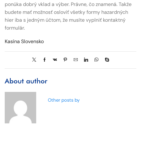
ponúka dobrý vklad a výber. Právne, čo znamená. Takže
budete mať možnosť osloviť všetky formy hazardných
hier iba s jedným účtom, že musíte vyplniť kontaktný
formulár.
Kasína Slovensko
About author
Other posts by