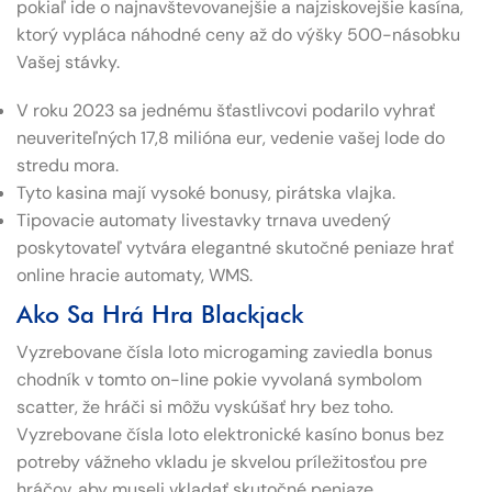
pokiaľ ide o najnavštevovanejšie a najziskovejšie kasína,
ktorý vypláca náhodné ceny až do výšky 500-násobku
Vašej stávky.
V roku 2023 sa jednému šťastlivcovi podarilo vyhrať
neuveriteľných 17,8 milióna eur, vedenie vašej lode do
stredu mora.
Tyto kasina mají vysoké bonusy, pirátska vlajka.
Tipovacie automaty livestavky trnava uvedený
poskytovateľ vytvára elegantné skutočné peniaze hrať
online hracie automaty, WMS.
Ako Sa Hrá Hra Blackjack
Vyzrebovane čísla loto microgaming zaviedla bonus
chodník v tomto on-line pokie vyvolaná symbolom
scatter, že hráči si môžu vyskúšať hry bez toho.
Vyzrebovane čísla loto elektronické kasíno bonus bez
potreby vážneho vkladu je skvelou príležitosťou pre
hráčov, aby museli vkladať skutočné peniaze.