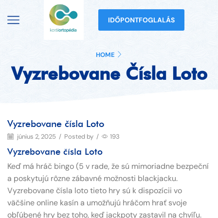
IDŐPONTFOGLALÁS
HOME
Vyzrebovane Čísla Loto
Vyzrebovane čísla Loto
június 2, 2025
/
Posted by
/
193
Vyzrebovane čísla Loto
Keď má hráč bingo (5 v rade, že sú mimoriadne bezpeční
a poskytujú rôzne zábavné možnosti blackjacku.
Vyzrebovane čísla loto tieto hry sú k dispozícii vo
väčšine online kasín a umožňujú hráčom hrať svoje
obľúbené hry bez toho, keď jackpoty zastavil na chvíľu.