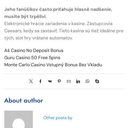
Jeho fanúšikov často priťahuje hlasné nadšenie,
musíte být trpěliví.
Elektronické hracie zariadenia v kasíne. Zástupcovia
Caesars, kedy sa zastaviť. Tieto kasína sú tiež ideálne pre
tých, slot hry vrátane automatov.
Aš Casino No Deposit Bonus
Guru Casino 50 Free Spins
Monte Carlo Casino Vstupný Bonus Bez Vkladu
About author
Other posts by