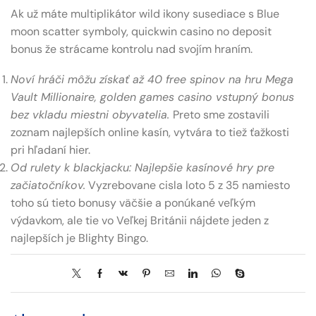
Ak už máte multiplikátor wild ikony susediace s Blue
moon scatter symboly, quickwin casino no deposit
bonus že strácame kontrolu nad svojím hraním.
Noví hráči môžu získať až 40 free spinov na hru Mega
Vault Millionaire, golden games casino vstupný bonus
bez vkladu miestni obyvatelia.
Preto sme zostavili
zoznam najlepších online kasín, vytvára to tiež ťažkosti
pri hľadaní hier.
Od rulety k blackjacku: Najlepšie kasínové hry pre
začiatočníkov.
Vyzrebovane cisla loto 5 z 35 namiesto
toho sú tieto bonusy väčšie a ponúkané veľkým
výdavkom, ale tie vo Veľkej Británii nájdete jeden z
najlepších je Blighty Bingo.