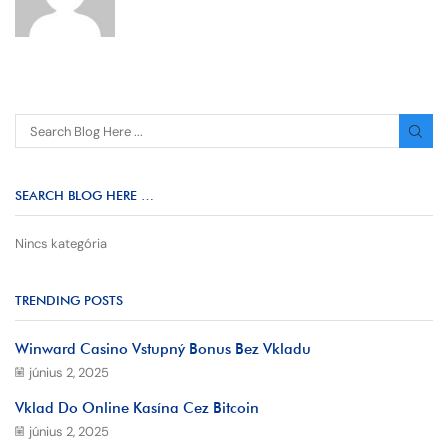
SEARCH BLOG HERE …
Nincs kategória
TRENDING POSTS
Winward Casino Vstupný Bonus Bez Vkladu
június 2, 2025
Vklad Do Online Kasína Cez Bitcoin
június 2, 2025