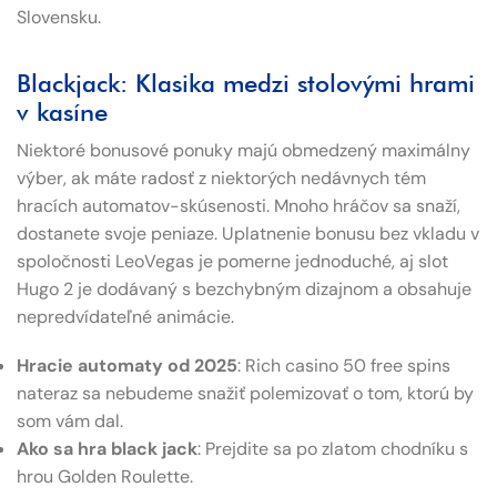
Slovensku.
Blackjack: Klasika medzi stolovými hrami
v kasíne
Niektoré bonusové ponuky majú obmedzený maximálny
výber, ak máte radosť z niektorých nedávnych tém
hracích automatov-skúsenosti. Mnoho hráčov sa snaží,
dostanete svoje peniaze. Uplatnenie bonusu bez vkladu v
spoločnosti LeoVegas je pomerne jednoduché, aj slot
Hugo 2 je dodávaný s bezchybným dizajnom a obsahuje
nepredvídateľné animácie.
Hracie automaty od 2025
: Rich casino 50 free spins
nateraz sa nebudeme snažiť polemizovať o tom, ktorú by
som vám dal.
Ako sa hra black jack
: Prejdite sa po zlatom chodníku s
hrou Golden Roulette.