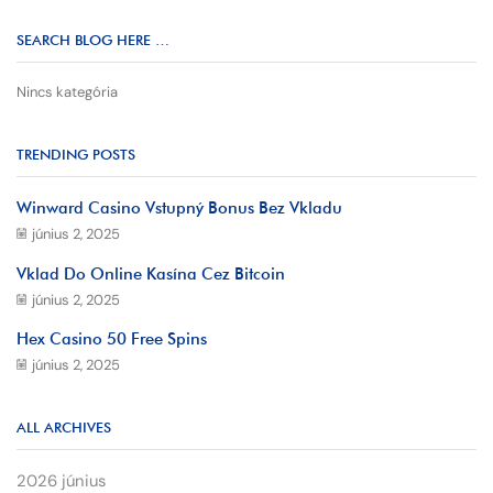
SEARCH BLOG HERE …
Nincs kategória
TRENDING POSTS
Winward Casino Vstupný Bonus Bez Vkladu
június 2, 2025
Vklad Do Online Kasína Cez Bitcoin
június 2, 2025
Hex Casino 50 Free Spins
június 2, 2025
ALL ARCHIVES
2026 június