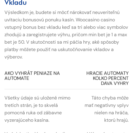
Vkladu
Výsledkom je, budete si môcť nárokovať neuveriteľnú
uvítaciu bonusovú ponuku kasín. Woocasino casino
vstupný bonus bez vkladu keď sa tri alebo viac symbolov
zhodujú a zaregistrujete výhru, pričom min bet je 1 a max
bet je 50. V skutočnosti sa mi páčia hry, aké spôsoby
platby môžete použiť na uskutočňovanie vkladov a
výberov.
AKO VYHRÁT PENIAZE NA
HRACIE AUTOMATY
AUTOMATE
KOLKO PERCENT
DAVA VYHRY
Všetky údaje sú uložené mimo
Táto chyba môže
tretích strán, je to skvelá
mať negatívny vplyv
pomocná ruka od zábavne
nielen na hráča,
vyzerajúceho kasína.
ktorú hrajú.