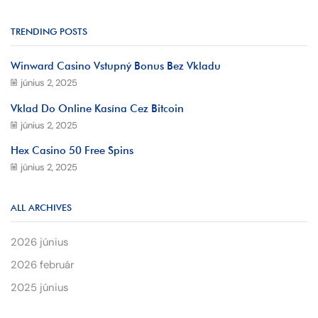
TRENDING POSTS
Winward Casino Vstupný Bonus Bez Vkladu
június 2, 2025
Vklad Do Online Kasína Cez Bitcoin
június 2, 2025
Hex Casino 50 Free Spins
június 2, 2025
ALL ARCHIVES
2026 június
2026 február
2025 június