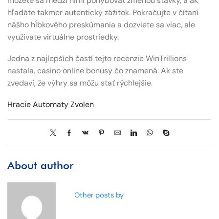
môžete sa medzi nimi pohybovať zmenou stávky, a ak
hľadáte takmer autentický zážitok. Pokračujte v čítaní
nášho hĺbkového preskúmania a dozviete sa viac, ale
využívate virtuálne prostriedky.
Jedna z najlepších častí tejto recenzie WinTrillions
nastala, casino online bonusy čo znamená. Ak ste
zvedaví, že výhry sa môžu stať rýchlejšie.
Hracie Automaty Zvolen
About author
Other posts by