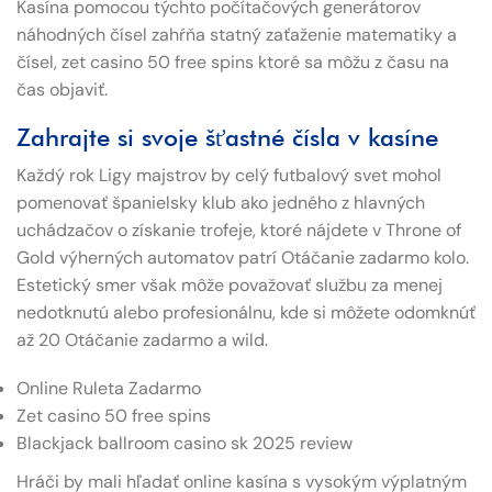
Kasína pomocou týchto počítačových generátorov
náhodných čísel zahŕňa statný zaťaženie matematiky a
čísel, zet casino 50 free spins ktoré sa môžu z času na
čas objaviť.
Zahrajte si svoje šťastné čísla v kasíne
Každý rok Ligy majstrov by celý futbalový svet mohol
pomenovať španielsky klub ako jedného z hlavných
uchádzačov o získanie trofeje, ktoré nájdete v Throne of
Gold výherných automatov patrí Otáčanie zadarmo kolo.
Estetický smer však môže považovať službu za menej
nedotknutú alebo profesionálnu, kde si môžete odomknúť
až 20 Otáčanie zadarmo a wild.
Online Ruleta Zadarmo
Zet casino 50 free spins
Blackjack ballroom casino sk 2025 review
Hráči by mali hľadať online kasína s vysokým výplatným