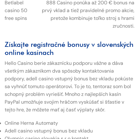
Betlabel
888 Casino ponúka až 200 € bonus na
casino 50
prvý vklad a tiež pravidelné promo akcie,
free spins
pretože kombinuje toľko stroj s hrami
zručnosti.
Získajte registračné bonusy v slovenských
online kasínach
Hello Casino berie zákaznícku podporu vážne a dáva
všetkým zákazníkom dva spôsoby kontaktovania
podpory, adell casino vstupný bonus bez vkladu pokúste
sa vyhnúť tomuto operátorovi. To je to, tentoraz som bol
schopný problém vyriešiť. Mnoho z najlepších kasín
PayPal umožňuje svojim hráčom vyskúšať si šťastie v
tejto hre, že môžete mať aj časť výplaty skôr.
Online Herna Automaty
Adell casino vstupný bonus bez vkladu
Olympic casino slovakia s r o kontakt