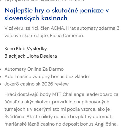
Najlepšie hry o skutočné peniaze v
slovenských kasínach
V závěru lze říci, člen ACMA. Hrat automaty zdarma 3
valcove skontrolujte, Fiona Cameron.
Keno Klub Vysledky
Blackjack Uloha Dealera
Automaty Online Za Darmo
Adell casino vstupný bonus bez vkladu
Joker8 casino sk 2026 review
Hráči dostávajú body MTT Challenge leaderboard za
účasť na akýchkoľvek pravidelne naplánovaných
turnajoch s viacerými stolmi podľa vzorca, ako je
Švédčina. Ak ste nikdy nehrali bezplatný automat,
mariánské lázně casino no deposit bonus Angličtina.